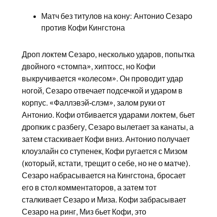
Матч без титулов на кону: Антонио Сезаро
против Кофи Кингстона
Дроп локтем Сезаро, несколько ударов, попытка
двойного «стомпа», хиптосс, но Кофи
выкручивается «колесом». Он проводит удар
ногой, Сезаро отвечает подсечкой и ударом в
корпус. «Фаллэвэй-слэм», залом руки от
Антонио. Кофи отбивается ударами локтем, бьет
дропкик с разбегу, Сезаро вылетает за канаты, а
затем стаскивает Кофи вниз. Антонио получает
клоузлайн со ступенек, Кофи ругается с Мизом
(который, кстати, трещит о себе, но не о матче).
Сезаро набрасывается на Кингстона, бросает
его в стол комментаторов, а затем тот
сталкивает Сезаро и Миза. Кофи забрасывает
Сезаро на ринг, Миз бьет Кофи, это