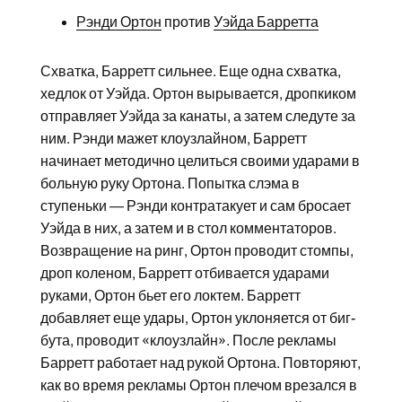
Рэнди Ортон
против
Уэйда Барретта
Схватка, Барретт сильнее. Еще одна схватка,
хедлок от Уэйда. Ортон вырывается, дропкиком
отправляет Уэйда за канаты, а затем следуте за
ним. Рэнди мажет клоузлайном, Барретт
начинает методично целиться своими ударами в
больную руку Ортона. Попытка слэма в
ступеньки — Рэнди контратакует и сам бросает
Уэйда в них, а затем и в стол комментаторов.
Возвращение на ринг, Ортон проводит стомпы,
дроп коленом, Барретт отбивается ударами
руками, Ортон бьет его локтем. Барретт
добавляет еще удары, Ортон уклоняется от биг-
бута, проводит «клоузлайн». После рекламы
Барретт работает над рукой Ортона. Повторяют,
как во время рекламы Ортон плечом врезался в