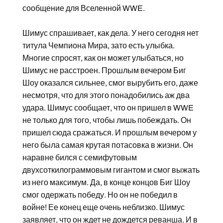
сообщение для Вселенной WWE.
Шимус спрашивает, как дела. У него сегодня нет
титула Чемпиона Мира, зато есть улыбка.
Многие спросят, как он может улыбаться, но
Шимус не расстроен. Прошлым вечером Биг
Шоу оказался сильнее, смог вырубить его, даже
несмотря, что для этого понадобились аж два
удара. Шимус сообщает, что он пришел в WWE
не только для того, чтобы лишь побеждать. Он
пришел сюда сражаться. И прошлым вечером у
него была самая крутая потасовка в жизни. Он
наравне бился с семифутовым
двухсоткилограммовым гигантом и смог выжать
из него максимум. Да, в конце концов Биг Шоу
смог одержать победу. Но он не победил в
войне! Ее конец еще очень неблизко. Шимус
заявляет, что он ждет не дождется реванша. И в