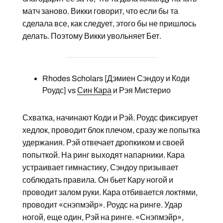
матч заново. Викки говорит, что если бы та
сделала все, как следует, этого бы не пришлось
делать. Поэтому Викки увольняет Бет.
Rhodes Scholars [Дэмиен Сэндоу и Коди
Роудс] vs
Син Кара
и Рэя Мистерио
Схватка, начинают Коди и Рэй. Роудс фиксирует
хедлок, проводит блок плечом, сразу же попытка
удержания. Рэй отвечает дропкиком и своей
попыткой. На ринг выходят напарники. Кара
устраивает гимнастику, Сэндоу призывает
соблюдать правила. Он бьет Кару ногой и
проводит залом руки. Кара отбивается локтями,
проводит «снэпмэйр». Роудс на ринге. Удар
ногой, еще один, Рэй на ринге. «Снэпмэйр»,