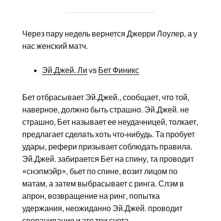
Через пару недель вернется Джерри Лоулер, а у
нас женский матч.
Эй.Джей. Ли
vs
Бет Финикс
Бет отбрасывает Эй.Джей., сообщает, что той,
наверное, должно быть страшно. Эй.Джей. не
страшно, Бет называет ее неудачницей, толкает,
предлагает сделать хоть что-нибудь. Та пробует
удары, рефери призывает соблюдать правила.
Эй.Джей. забирается Бет на спину, та проводит
«снэпмэйр», бьет по спине, возит лицом по
матам, а затем выбрасывает с ринга. Слэм в
апрон, возвращение на ринг, попытка
удержания, неожиданно Эй.Джей. проводит
сворачивание и это три счета.