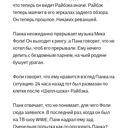
что теперь он видит Райбэка иначе. Райбэк
теперь маячит в его зеркалах заднего обзора.
Он теперь прошлое. Никаких реваншей.
Панка неожиданно прерывает музыка Мика
Фоли! Он выходит к рингу, а Панк говорит, что не
хотел бы, чтоб его прерывали. Ему нечего
делить с бездомным парнем, на чьей родине
бушует ураган.
Фоли говорит, что ему нравится взгляд Панка на
ситуацию. 24 часа назад тот был размазан по
клетке после «Шелл-шока» Райбэка.
Панк отвечает, что не понимает, для чего Фоли
сюда заявился. В последний раз, когда он был
на ТВ-шоу WWE, Панк надрал ему зад.
Очередная попытка как-то опозорить Панка?