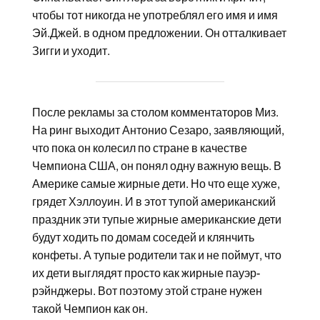
чтобы тот никогда не употреблял его имя и имя
Эй.Джей. в одном предложении. Он отталкивает
Зигги и уходит.
После рекламы за столом комментаторов Миз.
На ринг выходит Антонио Сезаро, заявляющий,
что пока он колесил по стране в качестве
Чемпиона США, он понял одну важную вещь. В
Америке самые жирные дети. Но что еще хуже,
грядет Хэллоуин. И в этот тупой американский
праздник эти тупые жирные американские дети
будут ходить по домам соседей и клянчить
конфеты. А тупые родители так и не поймут, что
их дети выглядят просто как жирные пауэр-
рэйнджеры. Вот поэтому этой стране нужен
такой Чемпион как он.