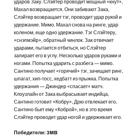
ударов Заку. Слэйтер проводит мощный «кнут»,
Махал возвращается. Они забивают Зака,
Слэйтер возвращает тэг, проводит удар рукой и
удержание. Мимо. Махал снова на ринге, удар
коленом, еще одно удержание. Тэг Слэйтеру,
«снэпмэйр», обратный чинлок. Зак отвечает
ударами, пытается отбиться, но Слэйтер
запирает его в углу. Несколько ударов руками и
ногами. Попытка ударить с разбега — мимо.
Сантино получает «горячий» тэг, зачищает ринг,
шпагат, хип-тосс, хедбатт из прыжка. Попытка
удержания — Джиндер «спасает» матч.
Клоузлайн от Зака выбрасывает индийца,
Сантино готовит «Кобру», Дрю отвлекает его,
Сантино бьет ему «Коброй», но в это время
Слэйтер проводит удар ногой и удерживает его.
Победители: 3MB