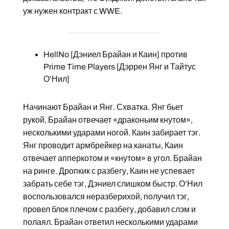
уж нужен контракт с WWE.
HellNo [Дэниел Брайан и Каин] против
Prime Time Players [Дэррен Янг и Тайтус
О’Нил]
Начинают Брайан и Янг. Схватка. Янг бьет
рукой, Брайан отвечает «драконьим кнутом»,
несколькими ударами ногой. Каин забирает тэг.
Янг проводит армбрейкер на канаты, Каин
отвечает апперкотом и «кнутом» в угол. Брайан
на ринге. Дропкик с разбегу, Каин не успевает
забрать себе тэг, Дэниел слишком быстр. О’Нил
воспользовался неразберихой, получил тэг,
провел блок плечом с разбегу, добавил слэм и
полаял. Брайан ответил несколькими ударами