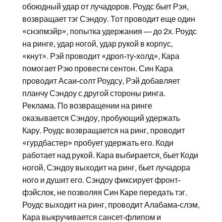
обоюдный удар от лучадоров. Роудс бьет Рэя,
возвращает тэг Сэндоу. Тот проводит еще один
«снэпмэйр», попытка удержания — до 2х. Роудс
на ринге, удар ногой, удар рукой в корпус,
«кнут». Рэй проводит «дроп-ту-холд», Кара
помогает Рэю провести сентон. Син Кара
проводит Асаи-солт Роудсу, Рэй добавляет
планчу Сэндоу с другой стороны ринга.
Реклама. По возвращении на ринге
оказывается Сэндоу, пробующий удержать
Кару. Роудс возвращается на ринг, проводит
«гурдбастер» пробует удержать его. Коди
работает над рукой. Кара выбирается, бьет Коди
ногой, Сэндоу выходит на ринг, бьет лучадора
ного и душит его. Сэндоу фиксирует фронт-
фэйслок, не позволяя Син Каре передать тэг.
Роудс выходит на ринг, проводит Алабама-слэм,
Кара выкручивается сансет-флипом и