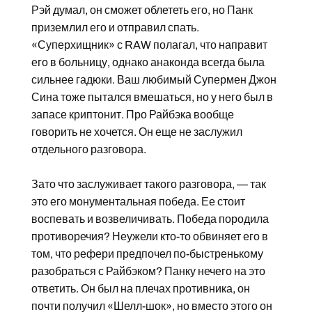
Рэй думал, он сможет облететь его, но Панк
приземлил его и отправил спать.
«Суперхищник» с RAW полагал, что направит
его в больницу, однако анаконда всегда была
сильнее гадюки. Ваш любимый Супермен Джон
Сина тоже пытался вмешаться, но у него был в
запасе криптонит. Про Райбэка вообще
говорить не хочется. Он еще не заслужил
отдельного разговора.
Зато что заслуживает такого разговора, — так
это его монументальная победа. Ее стоит
воспевать и возвеличивать. Победа породила
противоречия? Неужели кто-то обвиняет его в
том, что рефери предпочел по-быстренькому
разобраться с Райбэком? Панку нечего на это
ответить. Он был на плечах противника, он
почти получил «Шелл-шок», но вместо этого он