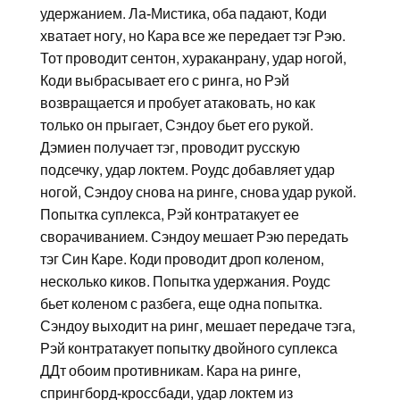
удержанием. Ла-Мистика, оба падают, Коди
хватает ногу, но Кара все же передает тэг Рэю.
Тот проводит сентон, хураканрану, удар ногой,
Коди выбрасывает его с ринга, но Рэй
возвращается и пробует атаковать, но как
только он прыгает, Сэндоу бьет его рукой.
Дэмиен получает тэг, проводит русскую
подсечку, удар локтем. Роудс добавляет удар
ногой, Сэндоу снова на ринге, снова удар рукой.
Попытка суплекса, Рэй контратакует ее
сворачиванием. Сэндоу мешает Рэю передать
тэг Син Каре. Коди проводит дроп коленом,
несколько киков. Попытка удержания. Роудс
бьет коленом с разбега, еще одна попытка.
Сэндоу выходит на ринг, мешает передаче тэга,
Рэй контратакует попытку двойного суплекса
ДДт обоим противникам. Кара на ринге,
спрингборд-кроссбади, удар локтем из