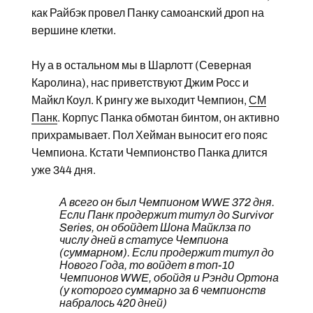
как Райбэк провел Панку самоанский дроп на
вершине клетки.
Ну а в остальном мы в Шарлотт (Северная
Каролина), нас приветствуют Джим Росс и
Майкл Коул. К рингу же выходит Чемпион,
СМ
Панк
. Корпус Панка обмотан бинтом, он активно
прихрамывает. Пол Хейман выносит его пояс
Чемпиона. Кстати Чемпионство Панка длится
уже 344 дня.
А всего он был Чемпионом WWE 372 дня.
Если Панк продержит титул до Survivor
Series, он обойдет Шона Майклза по
числу дней в статусе Чемпиона
(суммарном). Если продержит титул до
Нового Года, то войдет в топ-10
Чемпионов WWE, обойдя и Рэнди Ортона
(у которого суммарно за 6 чемпионств
набралось 420 дней)