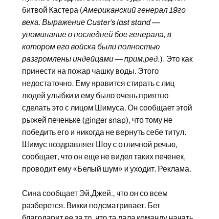
битвой Кастера (
Американский генерал 19го
века. Выражение Custer’s last stand —
упоминание о последней бое генерала, в
котором его войска были полностью
разгромлены индейцами — прим.ред.
). Это как
принести на пожар чашку воды. Этого
недостаточно. Ему нравится стирать с лиц
людей улыбки и ему было очень приятно
сделать это с лицом Шимуса. Он сообщает этой
рыжей печеньке (ginger snap), что тому не
победить его и никогда не вернуть себе титул.
Шимус поздравляет Шоу с отличной речью,
сообщает, что он еще не видел таких печенек,
проводит ему «Белый шум» и уходит. Реклама.
Сина сообщает Эй.Джей., что он со всем
разберется. Викки подсматривает. Бет
благодарит ее за то, что та дала команду начать