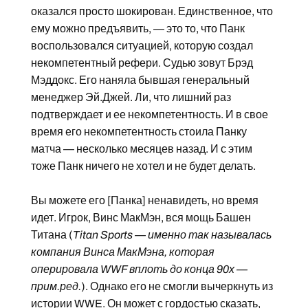
оказался просто шокирован. Единственное, что
ему можно предъявить, — это то, что Панк
воспользовался ситуацией, которую создал
некомпетентный рефери. Судью зовут Брэд
Мэддокс. Его наняла бывшая генеральный
менеджер Эй.Джей. Ли, что лишний раз
подтверждает и ее некомпетентность. И в свое
время его некомпетентность стоила Панку
матча — несколько месяцев назад. И с этим
тоже Панк ничего не хотел и не будет делать.
Вы можете его [Панка] ненавидеть, но время
идет. Игрок, Винс МакМэн, вся мощь Башен
Титана (
Titan Sports — именно так называлась
компания Винса МакМэна, которая
оперировала WWF вплоть до конца 90х —
прим.ред.
). Однако его не смогли вычеркнуть из
истории WWE. Он может с гордостью сказать,