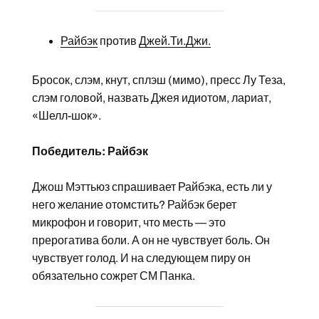
Райбэк
против
Джей.Ти.Джи.
Бросок, слэм, кнут, сплэш (мимо), пресс Лу Теза,
слэм головой, назвать Джея идиотом, лариат,
«Шелл-шок».
Победитель: Райбэк
Джош Мэттьюз спрашивает Райбэка, есть ли у
него желание отомстить? Райбэк берет
микрофон и говорит, что месть — это
прерогатива боли. А он не чувствует боль. Он
чувствует голод. И на следующем пиру он
обязательно сожрет СМ Панка.