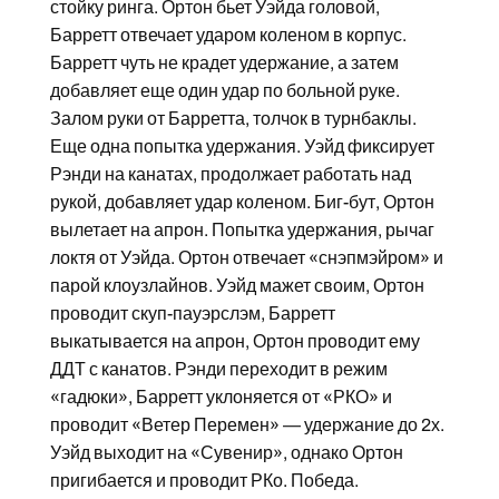
стойку ринга. Ортон бьет Уэйда головой,
Барретт отвечает ударом коленом в корпус.
Барретт чуть не крадет удержание, а затем
добавляет еще один удар по больной руке.
Залом руки от Барретта, толчок в турнбаклы.
Еще одна попытка удержания. Уэйд фиксирует
Рэнди на канатах, продолжает работать над
рукой, добавляет удар коленом. Биг-бут, Ортон
вылетает на апрон. Попытка удержания, рычаг
локтя от Уэйда. Ортон отвечает «снэпмэйром» и
парой клоузлайнов. Уэйд мажет своим, Ортон
проводит скуп-пауэрслэм, Барретт
выкатывается на апрон, Ортон проводит ему
ДДТ с канатов. Рэнди переходит в режим
«гадюки», Барретт уклоняется от «РКО» и
проводит «Ветер Перемен» — удержание до 2х.
Уэйд выходит на «Сувенир», однако Ортон
пригибается и проводит РКо. Победа.