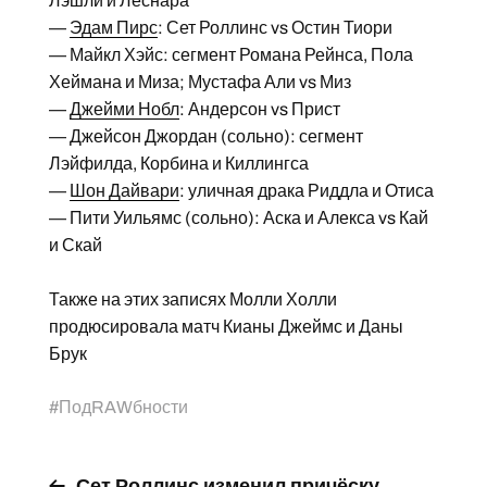
Лэшли и Леснара
—
Эдам Пирс
: Сет Роллинс vs Остин Тиори
— Майкл Хэйс: сегмент Романа Рейнса, Пола
Хеймана и Миза; Мустафа Али vs Миз
—
Джейми Нобл
: Андерсон vs Прист
— Джейсон Джордан (сольно): сегмент
Лэйфилда, Корбина и Киллингса
—
Шон Дайвари
: уличная драка Риддла и Отиса
— Пити Уильямс (сольно): Аска и Алекса vs Кай
и Скай
Также на этих записях Молли Холли
продюсировала матч Кианы Джеймс и Даны
Брук
#
ПодRAWбности
Сет Роллинс изменил причёску