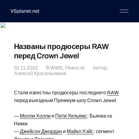
VSplanet.net
Названы продюсеры RAW
перед Crown Jewel
01.11.2022
В
WWE
,
Новости
Автор:
Алексей Красильников
Стали известны продюсеры последнего
RAW
перед выездным Премиум-шоу Crown Jewel.
—
Молли Холли
и
Пити Уильямс
: Бьянка vs
Никки
—
Джейсон Джордан
и
Майкл Хэйс
: сегмент