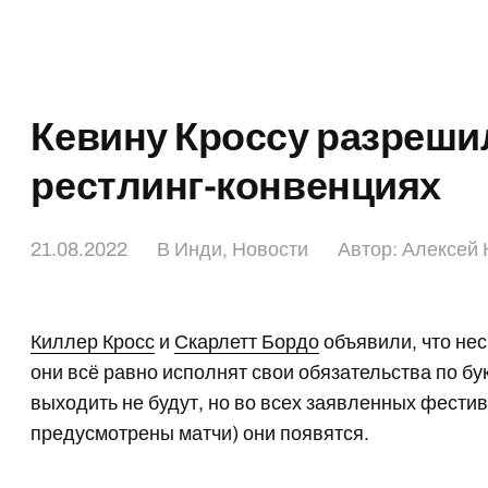
Кевину Кроссу разреши
рестлинг-конвенциях
21.08.2022
В
Инди
,
Новости
Автор:
Алексей 
Киллер Кросс
и
Скарлетт Бордо
объявили, что не
они всё равно исполнят свои обязательства по бук
выходить не будут, но во всех заявленных фестив
предусмотрены матчи) они появятся.