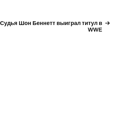
Судья Шон Беннетт выиграл титул в
WWE