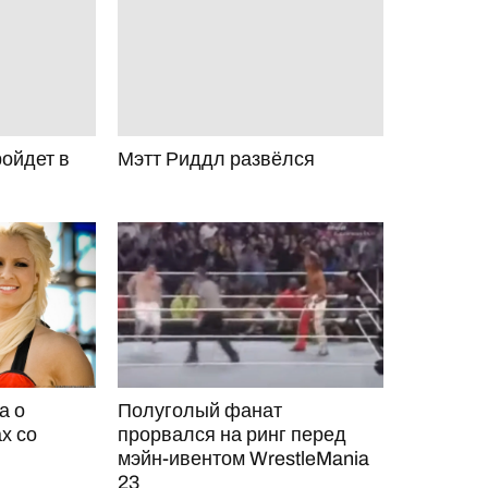
ройдет в
Мэтт Риддл развёлся
а о
Полуголый фанат
х со
прорвался на ринг перед
мэйн-ивентом WrestleMania
23