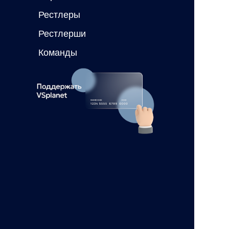
Рестлеры
Рестлерши
Команды