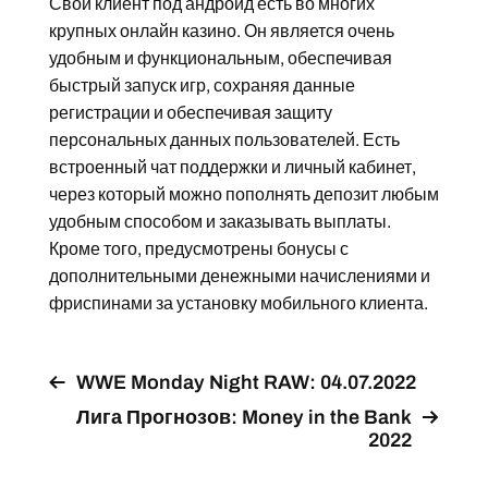
Свой клиент под андроид есть во многих
крупных онлайн казино. Он является очень
удобным и функциональным, обеспечивая
быстрый запуск игр, сохраняя данные
регистрации и обеспечивая защиту
персональных данных пользователей. Есть
встроенный чат поддержки и личный кабинет,
через который можно пополнять депозит любым
удобным способом и заказывать выплаты.
Кроме того, предусмотрены бонусы с
дополнительными денежными начислениями и
фриспинами за установку мобильного клиента.
WWE Monday Night RAW: 04.07.2022
Лига Прогнозов: Money in the Bank
2022