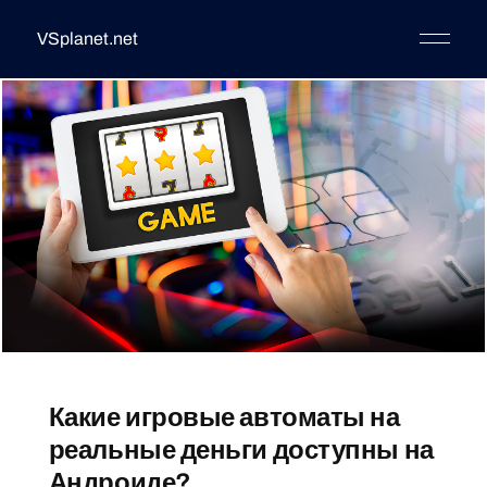
VSplanet.net
Какие игровые автоматы на
реальные деньги доступны на
Андроиде?