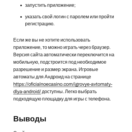
запустить приложение;
указать свой логин с паролем или пройти
регистрацию.
Если же вы не хотите использовать
приложение, то можно играть через браузер.
Версия сайта автоматически переключится на
мобильную, подстроится под необходимое
разрешение и размер экрана. Игровые
автоматы для Андроид на странице
https://oficialnoecasino.com/igrovye-avtomaty-
dlya-android/
доступны. Легко выбрать
подходящую площадку для игры с телефона.
Выводы