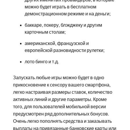
можно будет играть в бесплатном
демонстрационном режиме и на деньги;
баккаре, покеру, блэкджеку и другим
карточным столам;
американской, французской и
европейской разновидности рулетки;
лото бинго и т.д.
Запускать любые игры можно будет в одно
прикосновение к сенсору вашего смартфона,
легко настраивая размеры ставок, количество
активных линий и другие параметры. Кроме
того, для пользователей мобильной версии
предусмотрен ряд дополнительных бонусов.
Очень легко пополнять средства и заказывать
выплаты на привязанные банковские карты или