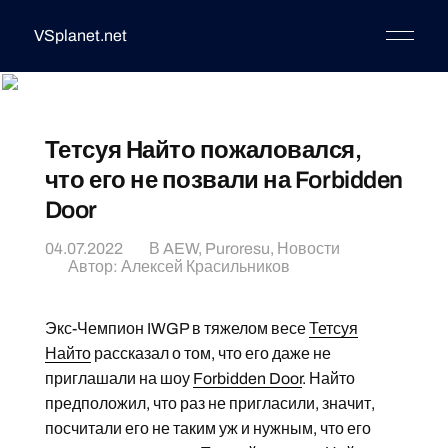
VSplanet.net
Тетсуя Найто пожаловался,
что его не позвали на Forbidden
Door
04.07.2022
В
AEW
,
Puroresu
,
Новости
Автор:
Алексей Красильников
Экс-Чемпион IWGP в тяжелом весе
Тетсуя
Найто
рассказал о том, что его даже не
приглашали на шоу
Forbidden Door
. Найто
предположил, что раз не пригласили, значит,
посчитали его не таким уж и нужным, что его