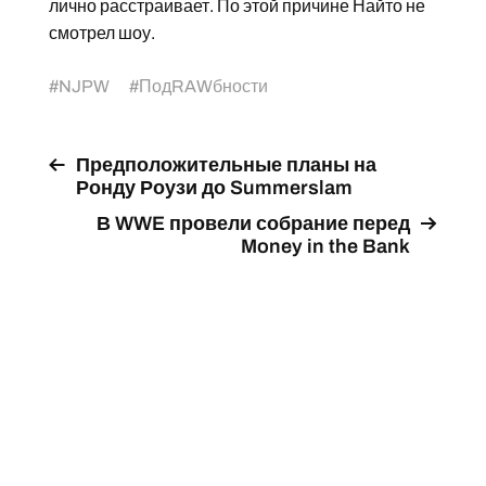
лично расстраивает. По этой причине Найто не
смотрел шоу.
#
NJPW
#
ПодRAWбности
Предположительные планы на
Ронду Роузи до Summerslam
В WWE провели собрание перед
Money in the Bank