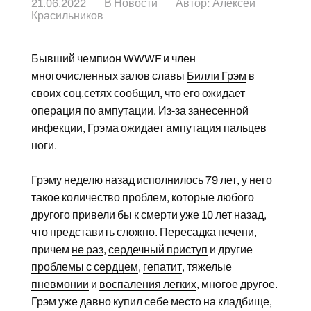
21.06.2022
В
Новости
Автор:
Алексей
Красильников
Бывший чемпион WWWF и член
многочисленных залов славы
Билли Грэм
в
своих соц.сетях сообщил, что его ожидает
операция по ампутации. Из-за занесенной
инфекции, Грэма ожидает ампутация пальцев
ноги.
Грэму неделю назад исполнилось 79 лет, у него
такое количество проблем, которые любого
другого привели бы к смерти уже 10 лет назад,
что представить сложно. Пересадка печени,
причем
не раз
,
сердечный приступ
и другие
проблемы с сердцем
,
гепатит
, тяжелые
пневмонии
и
воспаления легких
, многое другое.
Грэм уже давно купил себе место на кладбище,