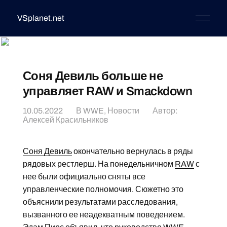
VSplanet.net
Соня Девиль больше не
управляет RAW и Smackdown
10.05.2022
В
WWE
,
Новости
Автор:
Алексей Красильников
Соня Девиль
окончательно вернулась в ряды
рядовых рестлерш. На понедельничном
RAW
с
нее были официально сняты все
управленческие полномочия. Сюжетно это
объяснили результатами расследования,
вызванного ее неадекватным поведением.