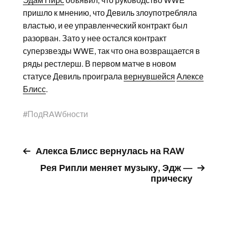
Эдам Пирс
объявил, что руководство WWE
пришло к мнению, что Девиль злоупотребляла
властью, и ее управленческий контракт был
разорван. Зато у нее остался контракт
суперзвезды WWE, так что она возвращается в
ряды рестлерш. В первом матче в новом
статусе Девиль проиграла
вернувшейся
Алексе
Блисс
.
#
ПодRAWбности
Алекса Блисс вернулась на RAW
Рея Рипли меняет музыку, Эдж —
прическу