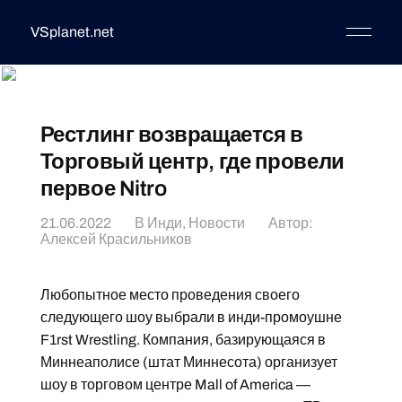
VSplanet.net
Рестлинг возвращается в
Торговый центр, где провели
первое Nitro
21.06.2022
В
Инди
,
Новости
Автор:
Алексей Красильников
Любопытное место проведения своего
следующего шоу выбрали в инди-промоушне
F1rst Wrestling. Компания, базирующаяся в
Миннеаполисе (штат Миннесота) организует
шоу в торговом центре Mall of America —