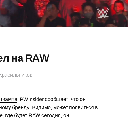
ел на RAW
Красильников
 Чиампа
. PWInsider сообщает, что он
сному бренду. Видимо, может появиться в
е, где будет RAW сегодня, он