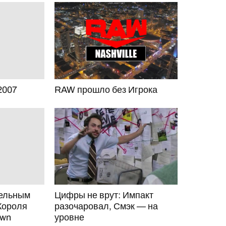
2007
RAW прошло без Игрока
тельным
Цифры не врут: Импакт
Короля
разочаровал, Смэк — на
own
уровне