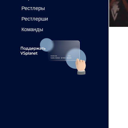
Рестлеры
Рестлерши
Команды