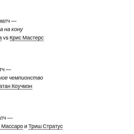
матч —
 на кону
а
vs
Крис Мастерс
тч —
ное чемпионство
атан Коучмэн
атч —
 Массаро
и
Триш Стратус