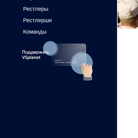
Рестлеры
Рестлерши
Команды