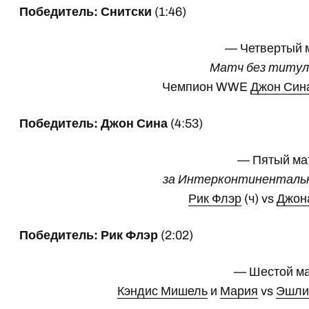
Победитель: Снитски
(1:46)
— Четвертый 
Матч без титула
Чемпион WWE
Джон Син
Победитель: Джон Сина
(4:53)
— Пятый ма
за Интерконтиненталь
Рик Флэр
(ч) vs
Джон
Победитель: Рик Флэр
(2:02)
— Шестой м
Кэндис Мишель
и
Мария
vs
Эшли