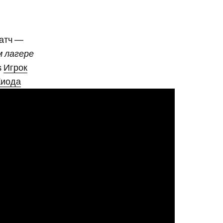
атч —
 лагере
s
Игрок
Киода