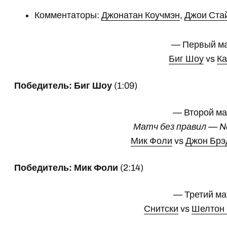
Комментаторы:
Джонатан Коучмэн
,
Джои Ста
— Первый м
Биг Шоу
vs
Ка
Победитель: Биг Шоу
(1:09)
— Второй м
Матч без правил — No
Мик Фоли
vs
Джон Брэ
Победитель: Мик Фоли
(2:14)
— Третий ма
Снитски
vs
Шелтон