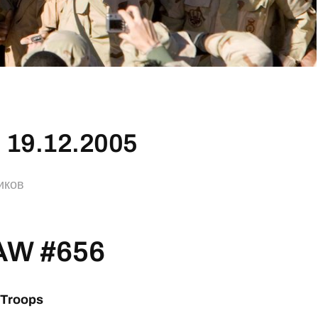
 19.12.2005
иков
AW #656
 Troops