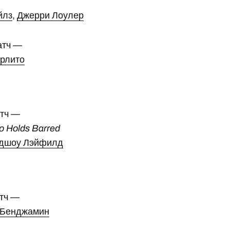
йлз
,
Джерри Лоулер
атч —
рлито
атч —
 Holds Barred
дшоу Лэйфилд
тч —
 Бенджамин