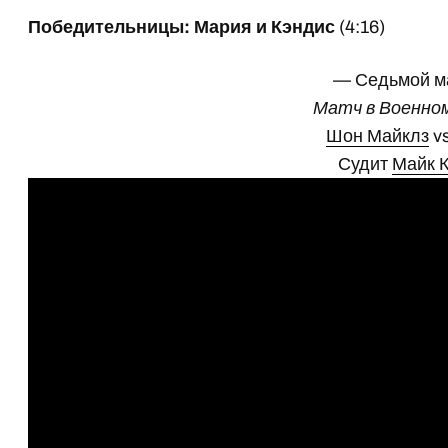
Победительницы: Мария и Кэндис
(4:16)
— Седьмой м
Матч в Военном
Шон Майклз
v
Судит
Майк 