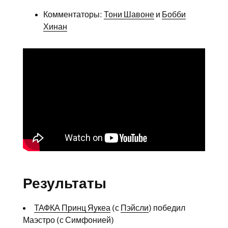
Комментаторы:
Тони Шавоне
и
Бобби
Хинан
Результаты
ТАФКА Принц Яукеа
(с
Пэйсли
) победил
Маэстро (с Симфонией)