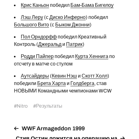
Крис Каньон
победил
Бам-Бама Бигелоу
Лэш Леру
(с
Диско Инферно
) победил
Большого Вито
(с
Быком Джонни
)
Пол Орндорфф
победил Креативный
Контроль (
Джеральд
и
Патрик
)
Родди Пайпер
победил
Курта Хеннига
по
отсчету в матче со стулом
Аутсайдеры
(
Кевин Нэш
и
Скотт Холл
)
победили
Брета Харта
и
Голдберга
, став
НОВЫМИ Командными чемпионами WCW
#
Nitro
#
Результаты
WWF Armageddon 1999
Стив Остин ложится на операцию на