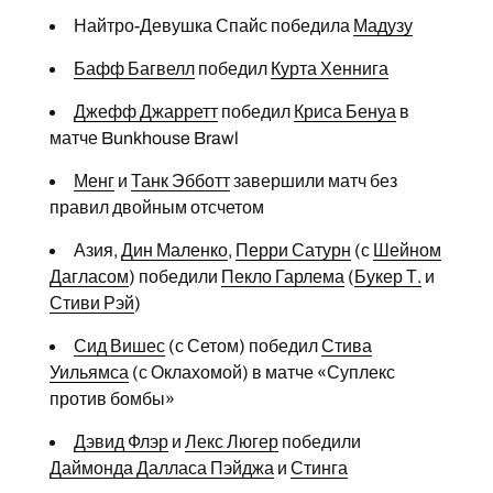
Найтро-Девушка Спайс победила
Мадузу
Бафф Багвелл
победил
Курта Хеннига
Джефф Джарретт
победил
Криса Бенуа
в
матче Bunkhouse Brawl
Менг
и
Танк Эбботт
завершили матч без
правил двойным отсчетом
Азия,
Дин Маленко
,
Перри Сатурн
(с
Шейном
Дагласом
) победили
Пекло Гарлема
(
Букер Т.
и
Стиви Рэй
)
Сид Вишес
(с Сетом) победил
Стива
Уильямса
(с Оклахомой) в матче «Суплекс
против бомбы»
Дэвид Флэр
и
Лекс Люгер
победили
Даймонда Далласа Пэйджа
и
Стинга