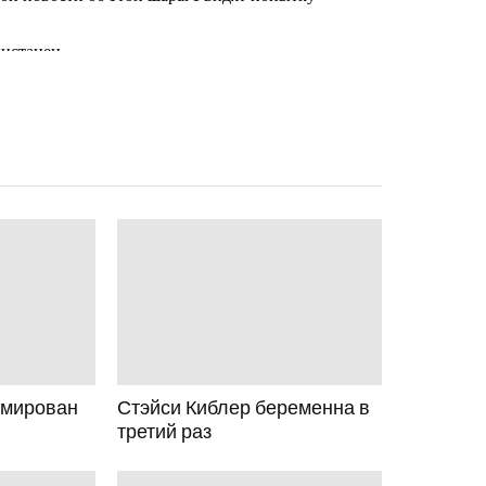
вмирован
Стэйси Киблер беременна в
третий раз