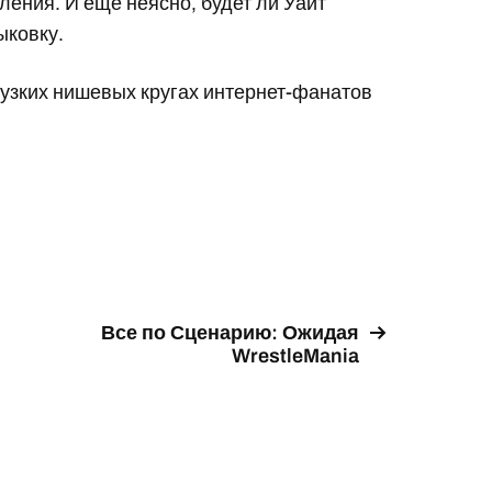
вления. И еще неясно, будет ли Уайт
ыковку.
 узких нишевых кругах интернет-фанатов
Все по Сценарию: Ожидая
WrestleMania