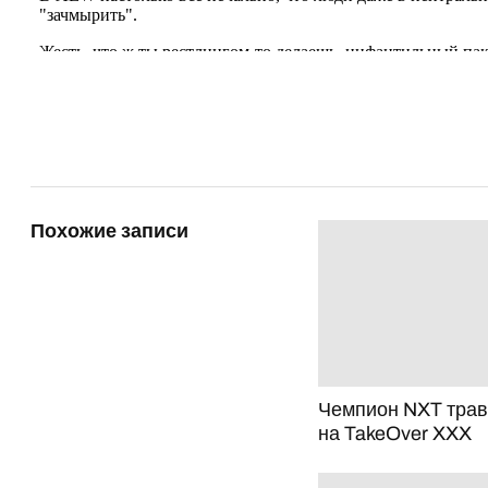
Похожие записи
Чемпион NXT тра
на TakeOver XXX