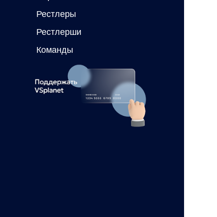
Рестлеры
Рестлерши
Команды