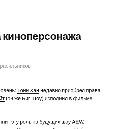
а киноперсонажа
Красильников
ровень:
Тони Хан
недавно приобрел права
йт
(он же Биг Шоу) исполнил в фильме
олнит эту роль на будущих шоу AEW,