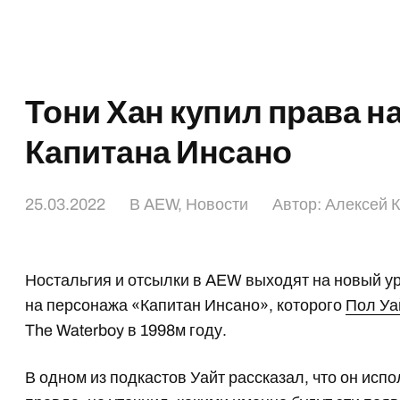
Тони Хан купил права н
Капитана Инсано
25.03.2022
В
AEW
,
Новости
Автор:
Алексей 
Ностальгия и отсылки в AEW выходят на новый у
на персонажа «Капитан Инсано», которого
Пол Уа
The Waterboy в 1998м году.
В одном из подкастов Уайт рассказал, что он исп