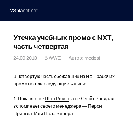
VSplanet.net
Утечка учебных промо с NXT,
часть четвертая
24.09.2013
В
WWE
Автор:
modest
В четвертую часть сбежавших из NXT рабочих
промо вошли следующие записи:
1. Пока все же
Шон Рикер
, а не Слэйт Рэндалл,
вспоминает своего менеджера — Перси
Прингла. Или Пола Бирера.