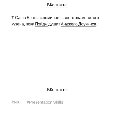
ВКонтакте
7.
Саша Бэнкс
вспоминает своего знаменитого
кузена, пока
Пэйдж
душит
Анджело Доукинса
.
ВКонтакте
#
NXT
#
Presentation Skills