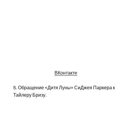
ВКонтакте
5. Обращение «Дитя Луны» СиДжея Паркера к
Тайлеру Бризу.