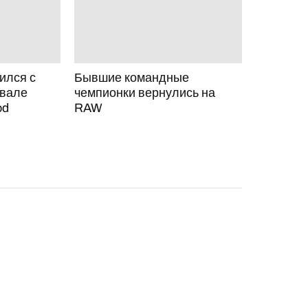
ился с
Бывшие командные
ивале
чемпионки вернулись на
od
RAW