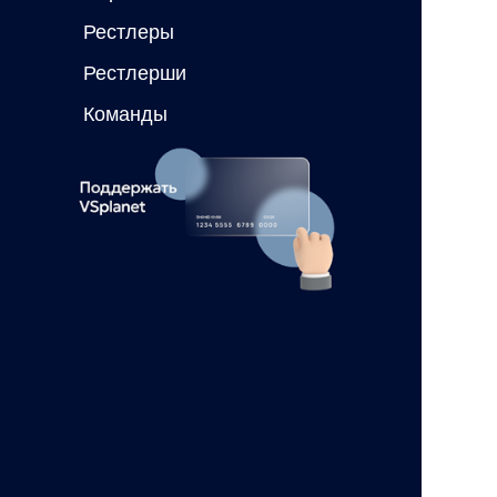
Рестлеры
Рестлерши
Команды