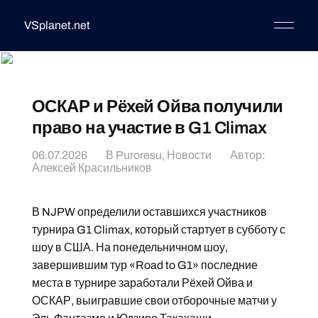
VSplanet.net
ОСКАР и Рёхей Ойва получили
право на участие в G1 Climax
06.07.2026
В
Puroresu
,
Новости
Автор:
Алексей Красильников
В NJPW определили оставшихся участников
турнира G1 Climax, который стартует в субботу с
шоу в США. На понедельничном шоу,
завершившим тур «Road to G1» последние
места в турнире заработали Рёхей Ойва и
ОСКАР, выигравшие свои отборочные матчи у