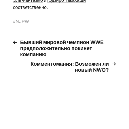
Эль Фантазмо
и
Юдзиро Такахаши
соответственно.
#
NJPW
Бывший мировой чемпион WWE
предположительно покинет
компанию
Комментомания: Возможен ли
новый NWO?