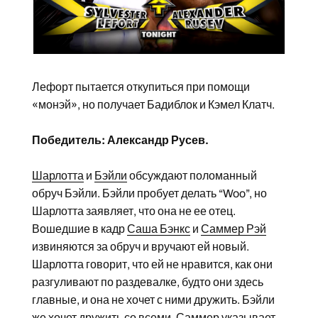
Лефорт пытается откупиться при помощи
«монэй», но получает Бадиблок и Кэмел Клатч.
Победитель: Александр Русев.
Шарлотта
и
Бэйли
обсуждают поломанный
обруч Бэйли. Бэйли пробует делать “Woo”, но
Шарлотта заявляет, что она не ее отец.
Вошедшие в кадр
Саша Бэнкс
и
Саммер Рэй
извиняются за обруч и вручают ей новый.
Шарлотта говорит, что ей не нравится, как они
разгуливают по раздевалке, будто они здесь
главные, и она не хочет с ними дружить. Бэйли
же хочет дружить со всеми. Саммер указывает