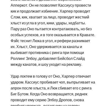
Апперкот. Он не позволяет Кассиусу провести
кик и продолжает избиение. Харпер проводит
Слэм, кик, хватает за лицо, проводит жесткий
хлыст из угла в угол, кики, удары, хедбатты.
Пару раз Оно пытается контратаковать, но без
особых успехов, и в тоге оказывается в Кравате.
Фэйс теснит Люка в угол, и рефери разнимает
их. Хлыст, Оно удерживается за канаты и
выбивает противника с ринга при помощи
Роллинг Элбоу, добавляет Бейсбол Слайд
между канатов, и шоу уходит на рекламу.
Удар локтем в голову от Оно, Харпер отвечает
ударом. Кассиус пробивает чоп, выпрыгивает на
апрон после хлыста, и Люк сбивает его с ринга
Биг Бутом. Когда Оно возвращается, реднек
проводит ему серию Элбоу Дропов, снова
пробует удержать, встает ему на голову,