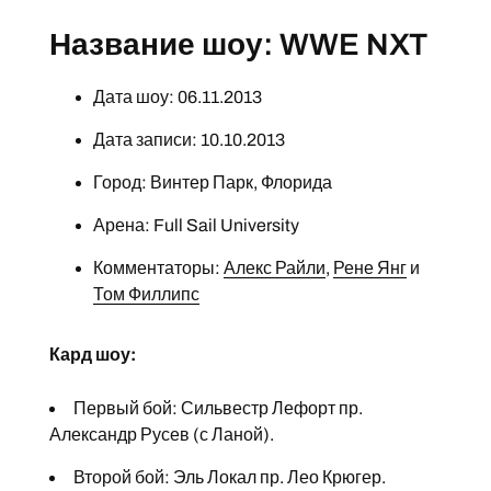
Название шоу: WWE NXT
Дата шоу: 06.11.2013
Дата записи: 10.10.2013
Город: Винтер Парк, Флорида
Арена: Full Sail University
Комментаторы:
Алекс Райли
,
Рене Янг
и
Том Филлипс
Кард шоу:
Первый бой: Сильвестр Лефорт пр.
Александр Русев (с Ланой).
Второй бой: Эль Локал пр. Лео Крюгер.