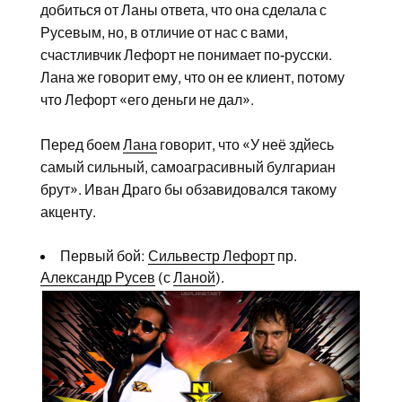
добиться от Ланы ответа, что она сделала с
Русевым, но, в отличие от нас с вами,
счастливчик Лефорт не понимает по-русски.
Лана же говорит ему, что он ее клиент, потому
что Лефорт «его деньги не дал».
Перед боем
Лана
говорит, что «У неё здйесь
самый сильный, самоаграсивный булгариан
брут». Иван Драго бы обзавидовался такому
акценту.
Первый бой:
Сильвестр Лефорт
пр.
Александр Русев
(с
Ланой
).