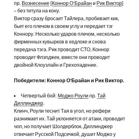
пр.
Вознесение
[
Коннор О’Брайан
и
Рик Виктор
]
– без титула на кону.
Виктор сразу бросает Тайлера, пробивает кик,
бьет его плечом в своем углу и передает тэг
Коннору. Несколько ударов плечом, несколько
фирменных кувырков в хедлоке и снова
передача тэга. Рик проводит СТО, Коннор
проводит Флэпджек, вместе они проводит
двойной Клоузлайн и Грехопадение.
Победители: Коннор О’Брайан и Рик Виктор.
Четвертый бой:
Моджо Роули
пр.
Тай
Диллинджер
.
Клинч, Роули теснит Тая в угол, но рефери
разнимает их. Тай уклоняется от атаки, проводит
чоп, но получает Шолдерблок. Диллинджер
отвечает Русской Подсечкой, душит Моджо у