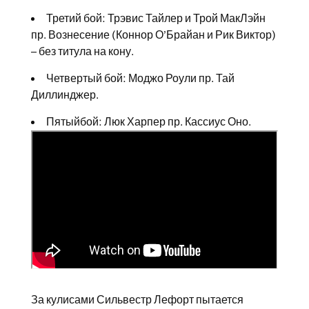
Третий бой: Трэвис Тайлер и Трой МакЛэйн
пр. Вознесение (Коннор О’Брайан и Рик Виктор)
– без титула на кону.
Четвертый бой: Моджо Роули пр. Тай
Диллинджер.
Пятыйбой: Люк Харпер пр. Кассиус Оно.
За кулисами Сильвестр Лефорт пытается