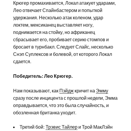
Крюгер промахивается, Локал атакует ударами,
Лео отвечает Спайнбастером и попыткой
удержания. Несколько атак коленом, удар
локтем, мексиканец выставляет ногу,
поднимается на стойку, но африканец
сбрасывает его, пробивает серию стомпов и
бросает в турнбакл. Следует Слайс, несколько
Снэп Суплексов и болевой, от которого Локал
сдается.
Победитель: Лео Крюгер.
Нам показывают, как
Пэйдж
кричит на
Эмму
сразу после инцицента с прошлой недели, Эмма
оправдывается, что это была случайность, и
обозленная британка уходит.
Третий бой:
Трэвис Тайлер
и Трой МакЛэйн