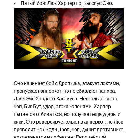
Пятый бой:
Люк Харпер
пр.
Кассиус Оно
.
Оно начинает бой с Дропкика, атакует локтями,
пропускает апперкот, но не сбавляет напора.
Дабл Экс Хэндл от Кассиуса. Несколько киков,
чоп, Биг Бут, удар, атаки коленями. Харпер
пытается отбиваться, но получает еще удары и
кики. Оно реверсирует хлыст в апперкот, но Люк
проводит Бэк Бади Дроп, чоп, душит противника
возле канатов и добавляет Европейский