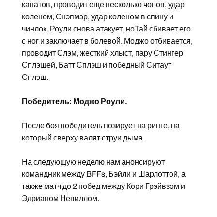
канатов, проводит еще несколько чопов, удар
коленом, Снэпмэр, удар коленом в спину и
чинлок. Роули снова атакует, ноТай сбивает его
с ног и заключает в болевой. Моджо отбивается,
проводит Слэм, жесткий хлыст, пару Стингер
Сплэшей, Батт Сплэш и победный Ситаут
Сплэш.
Победитель: Моджо Роули.
После боя победитель позирует на ринге, на
который сверху валят струи дыма.
На следующую неделю нам анонсируют
командник между BFFs, Бэйли и Шарлоттой, а
также матч до 2 побед между Кори Грэйвзом и
Эдрианом Невиллом.