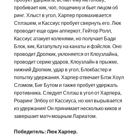
пробивает кик, чоп, пощечину и бьет лицом об
ринг. Хлыст в угол, Харпер промахивается
Сплэшем, и Кассиус пробует свернуть его. Люк
проводит еще один апперкот, Гейтор Ролл,
Кассиус атакует коленями, но получает Бади
Блок, кик, Катапульту на канаты и фэйслок. Оно
проводит Дропкик, уклоняется от Клоузлайна,
проводит серию ударов, Клоузлайн в прыжке,
нижний Дропкик, удар в угол, Блокбастер и
попытку удержания. Харпер отвечает Блэк Хоул
Слэмом, Биг Бутом и также пробует удержать
противника. Следует Сплэш в угол от Харпера,
Роаринг Элбоу от Кассиуса, но хил вырывается
из удержания! Он принимает несколько киков и
завершает матч мощным Лариатом.
Победитель: Люк Харпер.