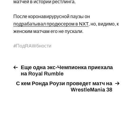
матчей в истории рестлинга.
После коронавирурусной паузы он
подрабатывал продюсером в NXT
, но, видимо, к
женским матчам его не пускали.
#
ПодRAWбности
Еще одна экс-Чемпионка приехала
на Royal Rumble
С кем Ронда Роузи проведет матч на
WrestleMania 38