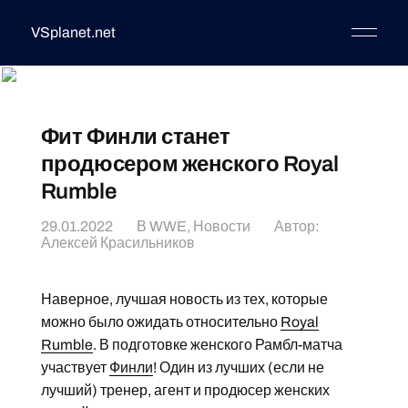
VSplanet.net
Фит Финли станет
продюсером женского Royal
Rumble
29.01.2022
В
WWE
,
Новости
Автор:
Алексей Красильников
Наверное, лучшая новость из тех, которые
можно было ожидать относительно
Royal
Rumble
. В подготовке женского Рамбл-матча
участвует
Финли
! Один из лучших (если не
лучший) тренер, агент и продюсер женских