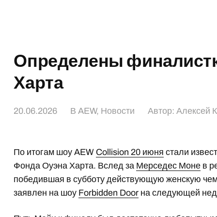
Определены финалистк
Харта
20.06.2026
В
AEW
,
Новости
Автор:
Алексей 
По итогам шоу AEW
Collision 20 июня
стали извес
Фонда Оуэна Харта. Вслед за
Мерседес Моне
в р
победившая в субботу действующую женскую чем
заявлен на шоу
Forbidden Door
на следующей нед