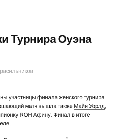
и Турнира Оуэна
Красильников
тны участницы финала женского турнира
ешающий матч вышла также
Майя Уорлд
,
пионку ROH Афину. Финал в итоге
еле.