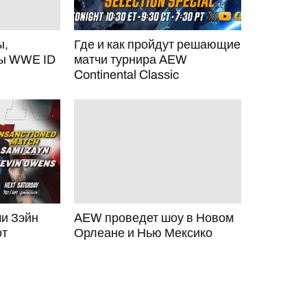
ы,
Где и как пройдут решающие
ты WWE ID
матчи турнира AEW
Continental Classic
ми Зэйн
AEW проведет шоу в Новом
от
Орлеане и Нью Мексико