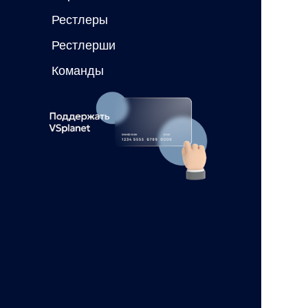
Рестлеры
Рестлерши
Команды