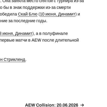
Она заняла место снятой с турнира из-за
о бы в знак поддержки из-за смерти
 победила
Скай Блю
(
10 июня, Динамит
) и
ение за последние годы.
3 июня, Динамит
), а в полуфинале
о первые матчи в AEW после длительной
йн Стрикленд
.
AEW Collision: 20.06.2026