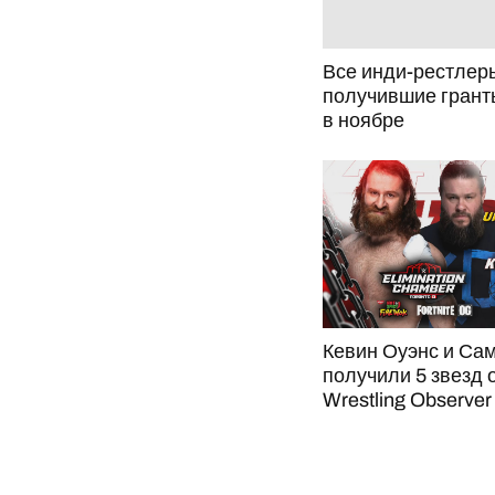
Все инди-рестлер
получившие гран
в ноябре
Кевин Оуэнс и Са
получили 5 звезд 
Wrestling Observer