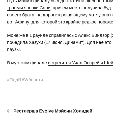
Путь Майи к финалу был достаточно любопытным. 
травмы японки Сари
, причем место получила будт
своего брата. на дороге к решающему матчу она
вот Афину, для которой это крайне редкое пораж
Моне же в 1 раунде справилась с
Алекс Виндзор
(
победила Хазуки (
17 июня, Динамит
). Для нее эт
паузы.
В мужском финале
встретятся Уилл Оспрей и Ше
#
ПодRAWбности
Рестлерша Evolve Мэйсин Холидей