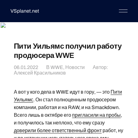
VSplanet.net
Пити Уильямс получил работу
продюсера WWE
06.01.2022
В
WWE
,
Новости
Автор:
Алексей Красильников
А вот у кого дела в WWE идут в гору, — это
Пити
Уильямс
. Он стал полноценным продюсером
компании, работая и на RAW, и на Smackdown.
Всего лишь в октябре его
пригласили на пробы
,
и получилось так неплохо, что ему сразу
доверили более ответственный фронт
работ, ну