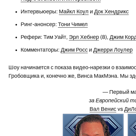
Интервьюеры:
Майкл Коул
и
Док Хендрикс
Ринг-анонсер:
Тони Чимел
Рефери: Тим Уайт,
Эрл Хебнер
(8),
Джим Кор
Комментаторы:
Джим Росс
и
Джерри Лоулер
Шоу начинается с показа видео-нарезки о взаимо
Гробовщика и, конечно же, Винса МакМэна. Мы з
— Первый м
за Европейский 
Вал Венис
vs
ДиЛ