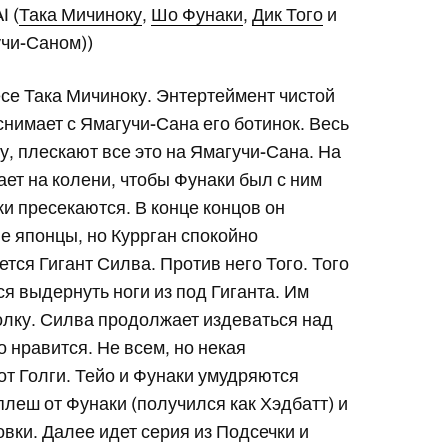
I (
Така Мичиноку
,
Шо Фунаки
,
Дик Того
и
учи-Саном))
се Така Мичиноку. Энтертеймент чистой
снимает с Ямагучи-Сана его ботинок. Весь
ду, плескают все это на Ямагучи-Сана. На
ает на колени, чтобы Фунаки был с ним
ки пресекаются. В конце концов он
е японцы, но Куррган спокойно
тся Гигант Силва. Против него Того. Того
я выдернуть ноги из под Гиганта. Им
олку. Силва продолжает издеваться над
о нравится. Не всем, но некая
от Голги. Тейо и Фунаки умудряются
леш от Фунаки (получился как Хэдбатт) и
вки. Далее идет серия из Подсечки и