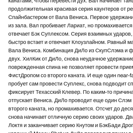
канатами, чтобы перевести дух. Вал начинает тан
продолжительная красивая серия каунтеров от ре
Спайнбастером от Вала Вениса. Первое удержани
из зала. Вал пробивает Лариат, но промахиваетс
отвечает Бэк Суплексом. Серия взаимных ударов,
быстро встает и отвечает Клоузлайном. Равный м
Вала Вениса. Комбинация ДиЛо из СкупСлэма и 
двух. ХилКик от ДиЛо, снова неудачное удержани
поврежденная спина не позволяет провести прие
ФистДропом со второго каната. И еще один near-fa
пробует сам провести Суплекс, снова подводит сп
фиксирует Техасский Клевер. По каким-то причин
отпускает Вениса. ДиЛо проводит еще один Слэм
второго каната, но промахивается. Отсчет до дес
снова начинает отличную серию своих ударов. Дв
Локтя и заканчивает серию Кнутом и БэкБади Дро