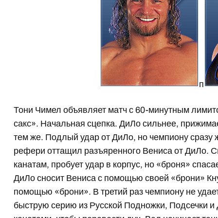
п
Тони Чимел объявляет матч с 60-минутным лимит
сакс». Начальная сцепка. ДиЛо сильнее, прижимае
тем же. Подлый удар от ДиЛо, но чемпиону сразу 
рефери оттащил разъяренного Вениса от ДиЛо. С
канатам, пробует удар в корпус, но «броня» спаса
ДиЛо сносит Вениса с помощью своей «брони» Кнут
помощью «брони». В третий раз чемпиону не удает
быструю серию из Русской Подножки, Подсечки и 