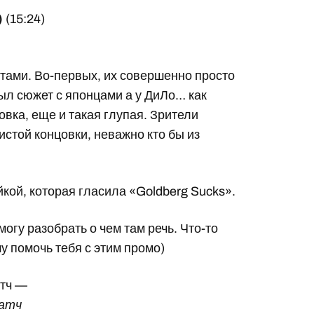
)
(15:24)
тами. Во-первых, их совершенно просто
был сюжет с японцами а у ДиЛо… как
овка, еще и такая глупая. Зрители
стой концовки, неважно кто бы из
кой, которая гласила «Goldberg Sucks».
гу разобрать о чем там речь. Что-то
у помочь тебя с этим промо)
атч —
матч