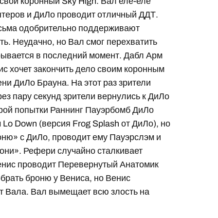
свой коронный Sky High. Вал еле-еле
нтеров и ДиЛо проводит отличный ДДТ.
есьма одобрительно поддерживают
ть. Неудачно, но Вал смог перехватить
рывается в последний момент. Дабл Арм
ис хочет закончить дело своим коронным
ни ДиЛо Брауна. На этот раз зрители
рез пару секунд зрители вернулись к ДиЛо
орой попытки Раннинг Пауэрбомб ДиЛо
Lo Down (версия Frog Splash от ДиЛо), но
роню» с ДиЛо, проводит ему Пауэрслэм и
рони». Рефери случайно сталкивает
Венис проводит Перевернутый Анатомик
брать броню у Вениса, но Венис
т Вала. Вал вымещает всю злость на