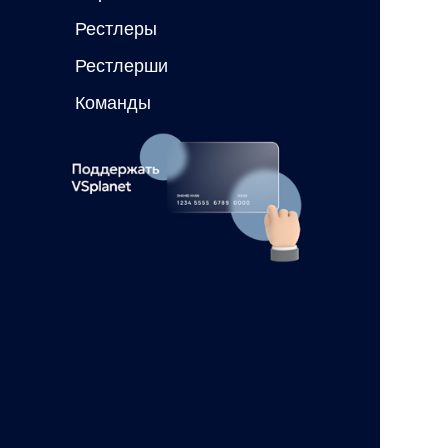
Рестлеры
Рестлерши
Команды