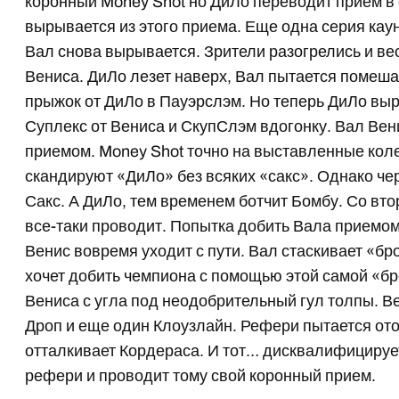
коронный Money Shot но ДиЛо переводит прием в 
вырывается из этого приема. Еще одна серия кау
Вал снова вырывается. Зрители разогрелись и в
Вениса. ДиЛо лезет наверх, Вал пытается помеша
прыжок от ДиЛо в Пауэрслэм. Но теперь ДиЛо вы
Суплекс от Вениса и СкупСлэм вдогонку. Вал Вен
приемом. Money Shot точно на выставленные коле
скандируют «ДиЛо» без всяких «сакс». Однако че
Сакс. А ДиЛо, тем временем ботчит Бомбу. Со вт
все-таки проводит. Попытка добить Вала приемом 
Венис вовремя уходит с пути. Вал стаскивает «б
хочет добить чемпиона с помощью этой самой «б
Вениса с угла под неодобрительный гул толпы. 
Дроп и еще один Клоузлайн. Рефери пытается ото
отталкивает Кордераса. И тот… дисквалифицируе
рефери и проводит тому свой коронный прием.