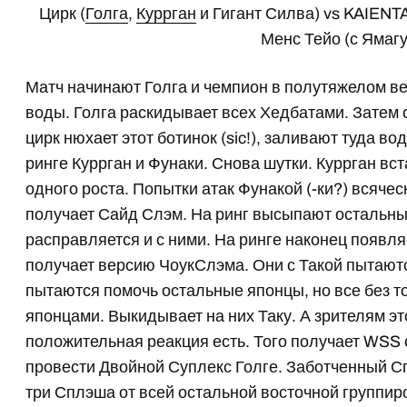
Цирк (
Голга
,
Куррган
и Гигант Силва) vs KAIENTA
Менс Тейо (с Ямаг
Матч начинают Голга и чемпион в полутяжелом ве
воды. Голга раскидывает всех Хедбатами. Затем 
цирк нюхает этот ботинок (sic!), заливают туда во
ринге Куррган и Фунаки. Снова шутки. Куррган вст
одного роста. Попытки атак Фунакой (-ки?) всячес
получает Сайд Слэм. На ринг высыпают остальны
расправляется и с ними. На ринге наконец появляе
получает версию ЧоукСлэма. Они с Такой пытаютс
пытаются помочь остальные японцы, но все без т
японцами. Выкидывает на них Таку. А зрителям эт
положительная реакция есть. Того получает WSS 
провести Двойной Суплекс Голге. Заботченный Сп
три Сплэша от всей остальной восточной группиро