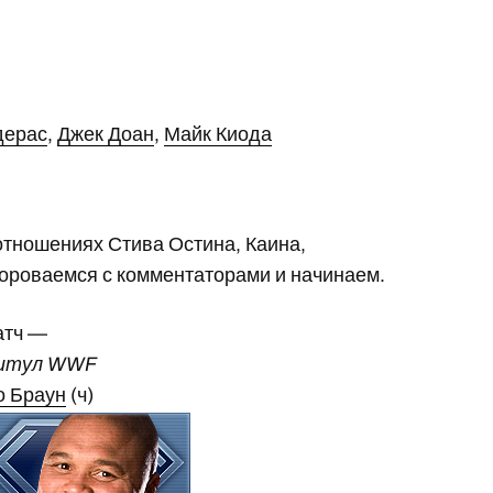
дерас
,
Джек Доан
,
Майк Киода
отношениях Стива Остина, Каина,
дороваемся с комментаторами и начинаем.
атч —
титул WWF
о Браун
(ч)