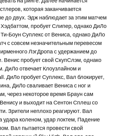
цевать на ринге. Далее начинается
стлеров, которая заканчивается
е до двух. Эдж наблюдает за этим матчем
я Хэдбаттом, пробует Слипер, однако ДиЛо
 Ти-Боун Суплекс от Вениса, однако ДиЛо
атч с совсем незначительным перевесом
фирменного ЛэгДропа с удержанием до
е. Венис пробует свой СкупСлэм, однако
м. ДиЛо отвечает Клоузлайном и
ll. ДиЛо пробует Суплекс, Вал блокирует,
ина, ДиЛо сваливает Вениса с ног и
ам, через некоторое время Браун сам
 Венису и выходит на Сентон Сплеш со
яти. Зрители неплохо реагируют. Вал
а удара коленом, удар локтем, Падение
пом. Вал пытается провести свой