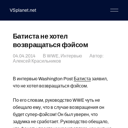
VSplanet.net
Батиста не хотел
возвращаться фэйсом
04.04.2014
В
WWE
,
Интервью
Автор:
Алексей Красильников
В интервью Washington Post
Батиста
заявил,
что не хотел возвращаться фэйсом.
По его словам, руководство WWE чуть не
обещало ему, что в случае возвращения он
будет супер-фэйсом! Он был уверен, что
задумка не сработает. Руководство обещало,