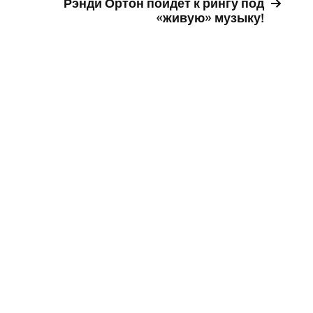
Рэнди Ортон пойдет к рингу под
«живую» музыку!