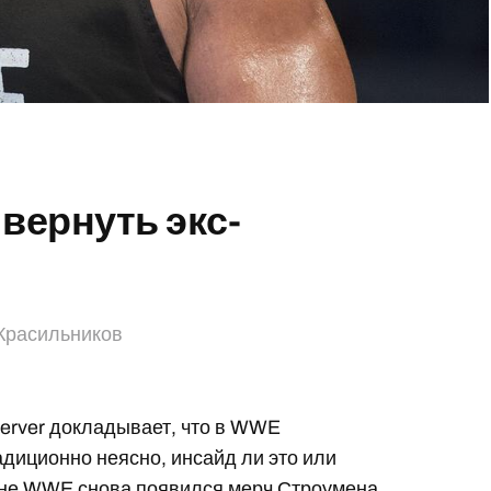
вернуть экс-
Красильников
server докладывает, что в WWE
радиционно неясно, инсайд ли это или
не WWE снова появился мерч Строумена.