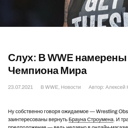
Слух: В WWE намерены 
Чемпиона Мира
23.07.2021
В
WWE
,
Новости
Автор:
Алексей 
Ну собственно говоря ожидаемое — Wrestling Ob
заинтересованы вернуть
Брауна Строумена
. И т
предположение — ведь недавно в онлайн-магази