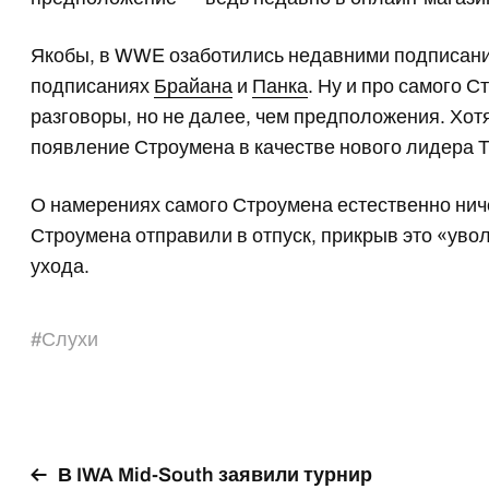
Якобы, в WWE озаботились недавними подписан
подписаниях
Брайана
и
Панка
. Ну и про самого 
разговоры, но не далее, чем предположения. Хо
появление Строумена в качестве нового лидера 
О намерениях самого Строумена естественно ниче
Строумена отправили в отпуск, прикрыв это «увол
ухода.
#
Слухи
В IWA Mid-South заявили турнир