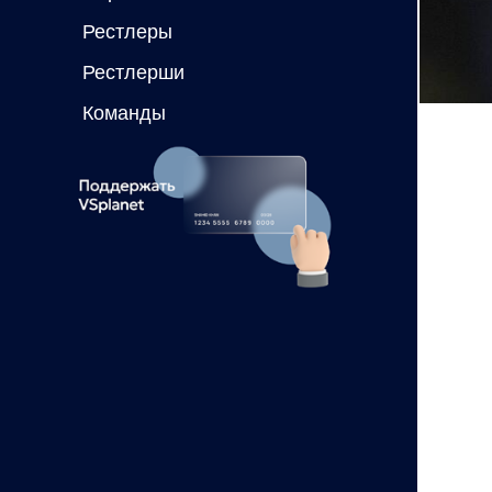
Рестлеры
Рестлерши
Команды