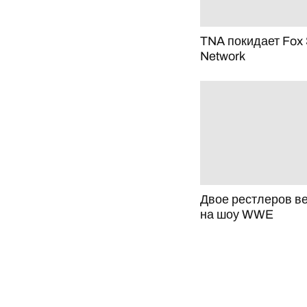
TNA покидает Fox 
Network
Двое рестлеров в
на шоу WWE