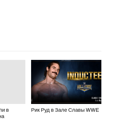
ли в
Рик Руд в Зале Славы WWE
на