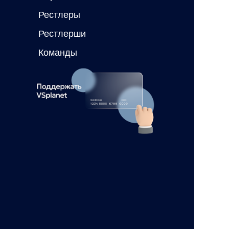
Рестлеры
Рестлерши
Команды