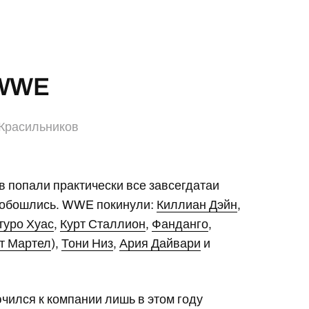
 WWE
Красильников
 попали практически все завсегдатаи
е обошлись. WWE покинули:
Киллиан Дэйн
,
туро Хуас
,
Курт Сталлион
,
Фанданго
,
т Мартел
),
Тони Низ
,
Ария Дайвари
и
чился к компании лишь в этом году