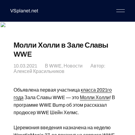
VSplanet.net
Молли Холли в Зале Славы
WWE
10.03.2021
В
WWE
,
Новости
Автор:
Алексей Красильников
Объявлена первая участница
класса 2021го
года
Зала Славы WWE — это
Молли Холли
! В
программе WWE Bump об этом рассказал
продюсер WWE Шейн Хелмс.
Церемония введения назначена на неделю