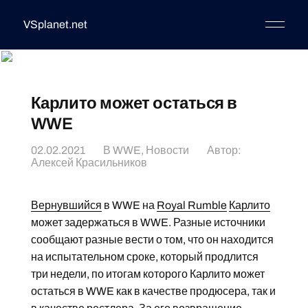
VSplanet.net
Карлито может остаться в
WWE
02.02.2021
В
WWE
,
Новости
Автор:
Алексей Красильников
Вернувшийся
в WWE на
Royal Rumble
Карлито
может задержаться в WWE. Разные источники
сообщают разные вести о том, что он находится
на испытательном сроке, который продлится
три недели, по итогам которого Карлито может
остаться в WWE как в качестве продюсера, так и