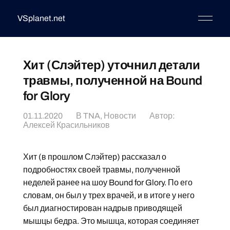
VSplanet.net
Хит (Слэйтер) уточнил детали
травмы, полученной на Bound
for Glory
01.11.2020
В
TNA
,
Новости
Автор:
Алексей Красильников
Хит (в прошлом Слэйтер) рассказал о
подробностях своей травмы, полученной
неделей ранее на шоу Bound for Glory. По его
словам, он был у трех врачей, и в итоге у него
был диагностирован надрыв приводящей
мышцы бедра. Это мышца, которая соединяет