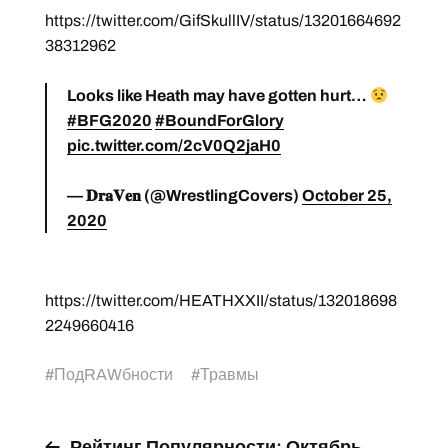
https://twitter.com/GifSkullIV/status/13201664692
38312962
Looks like Heath may have gotten hurt…
#BFG2020
#BoundForGlory
pic.twitter.com/2cV0Q2jaH0
— 𝐃𝐫𝐚𝐕𝐞𝐧 (@WrestlingCovers)
October 25,
2020
https://twitter.com/HEATHXXII/status/132018698
2249660416
#
ПодRAWбности
#
Травмы
Рейтинг Популярности: Октябрь