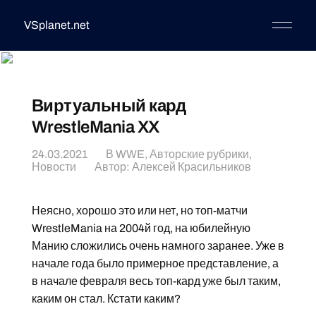
VSplanet.net
Виртуальный кард
WrestleMania XX
24.03.2021
В
WWE
,
Авторские рубрики
,
Новости
Автор:
Алексей Красильников
Неясно, хорошо это или нет, но топ-матчи
WrestleMania на 2004й год, на юбилейную
Манию сложились очень намного заранее. Уже в
начале года было примерное представление, а
в начале февраля весь топ-кард уже был таким,
каким он стал. Кстати каким?