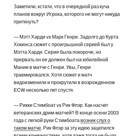
Заметили, кстати, что в очередной раз куча
планов вокруг Игрока, которого не могут никуда
приткнуть?
— Мэтт Харди vs Марк Генри. Задолго до Курта
Хокинса сюжет с проигрышной серией был у
Мэтта Харди. Серия была покороче, но
прервать он ее должен был на юбилейной
Мании в матче с Генри. Увы, Генри
травмировался. Хотя сюжет и матч
видоизменили и прокрутили в возрожденном
ECW несколько лет спустя.
— Рикки Стимбоат vs Рик Флэр. Как насчет
ветеранских дрим-матчей? В конце осени 2003
года с легкой руки Стимбоата
возник слух о
таком матче
. Рик Флэр за эту идею зацепился
всеми конечностями, хотя даже тогда не было