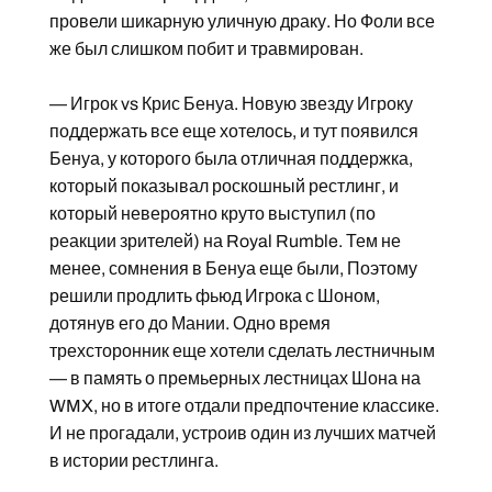
провели шикарную уличную драку. Но Фоли все
же был слишком побит и травмирован.
— Игрок vs Крис Бенуа. Новую звезду Игроку
поддержать все еще хотелось, и тут появился
Бенуа, у которого была отличная поддержка,
который показывал роскошный рестлинг, и
который невероятно круто выступил (по
реакции зрителей) на Royal Rumble. Тем не
менее, сомнения в Бенуа еще были, Поэтому
решили продлить фьюд Игрока с Шоном,
дотянув его до Мании. Одно время
трехсторонник еще хотели сделать лестничным
— в память о премьерных лестницах Шона на
WMX, но в итоге отдали предпочтение классике.
И не прогадали, устроив один из лучших матчей
в истории рестлинга.