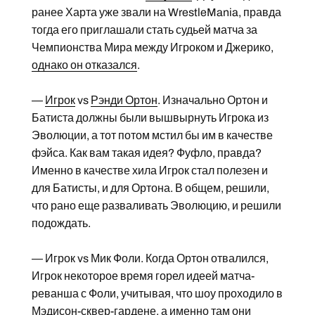
ранее Харта уже звали на WrestleMania, правда
тогда его приглашали стать судьей матча за
Чемпионства Мира между Игроком и Джерико,
однако он отказался
.
—
Игрок
vs
Рэнди Ортон
. Изначально Ортон и
Батиста должны были вышвырнуть Игрока из
Эволюции, а тот потом мстил бы им в качестве
фэйса. Как вам такая идея? Фуфло, правда?
Именно в качестве хила Игрок стал полезен и
для Батисты, и для Ортона. В общем, решили,
что рано еще разваливать Эволюцию, и решили
подождать.
— Игрок vs Мик Фоли. Когда Ортон отвалился,
Игрок некоторое время горел идеей матча-
реванша с Фоли, учитывая, что шоу проходило в
Мэдисон-сквер-гардене, а именно там они