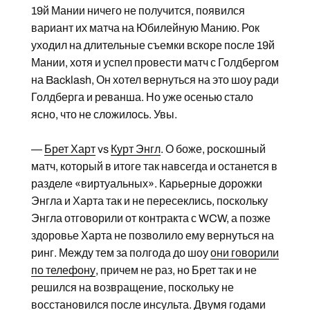
19й Мании ничего не получится, появился
вариант их матча на Юбилейную Манию. Рок
уходил на длительные съемки вскоре после 19й
Мании, хотя и успел провести матч с Голдбергом
на Backlash, Он хотел вернуться на это шоу ради
Голдберга и реванша. Но уже осенью стало
ясно, что не сложилось. Увы.
—
Брет Харт
vs
Курт Энгл
. О боже, роскошный
матч, который в итоге так навсегда и останется в
разделе «виртуальных». Карьерные дорожки
Энгла и Харта так и не пересеклись, поскольку
Энгла отговорили от контракта с WCW, а позже
здоровье Харта не позволило ему вернуться на
ринг. Между тем за полгода до шоу
они говорили
по телефону
, причем не раз, но Брет так и не
решился на возвращение, поскольку не
восстановился после
инсульта
. Двумя годами