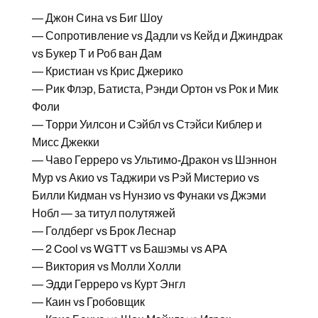
— Джон Сина vs Биг Шоу
— Сопротивление vs Дадли vs Кейд и Джиндрак
vs Букер Т и Роб ван Дам
— Кристиан vs Крис Джерико
— Рик Флэр, Батиста, Рэнди Ортон vs Рок и Мик
Фоли
— Торри Уилсон и Сэйбл vs Стэйси Киблер и
Мисс Джекки
— Чаво Герреро vs Ультимо-Дракон vs Шэннон
Мур vs Акио vs Таджири vs Рэй Мистерио vs
Билли Кидман vs Нунзио vs Фунаки vs Джэми
Нобл — за титул полутяжей
— Голдберг vs Брок Леснар
— 2 Cool vs WGTT vs Башэмы vs APA
— Виктория vs Молли Холли
— Эдди Герреро vs Курт Энгл
— Каин vs Гробовщик