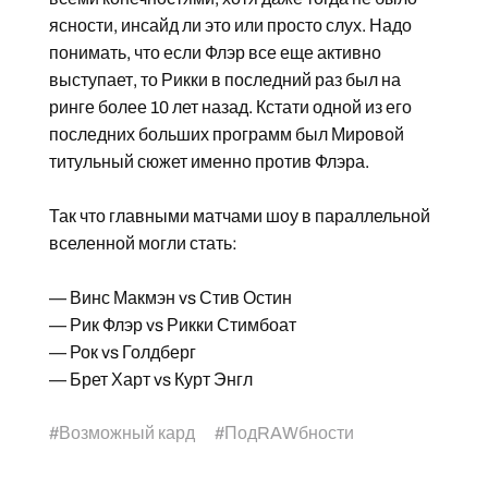
ясности, инсайд ли это или просто слух. Надо
понимать, что если Флэр все еще активно
выступает, то Рикки в последний раз был на
ринге более 10 лет назад. Кстати одной из его
последних больших программ был Мировой
титульный сюжет именно против Флэра.
Так что главными матчами шоу в параллельной
вселенной могли стать:
— Винс Макмэн vs Стив Остин
— Рик Флэр vs Рикки Стимбоат
— Рок vs Голдберг
— Брет Харт vs Курт Энгл
#
Возможный кард
#
ПодRAWбности