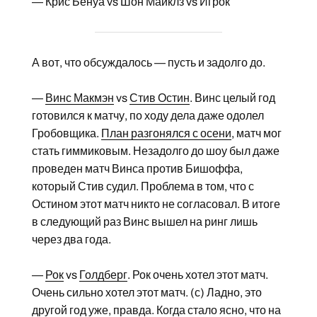
— Крис Бенуа vs Шон Майклз vs Игрок
А вот, что обсуждалось — пусть и задолго до.
—
Винс Макмэн
vs
Стив Остин
. Винс целый год
готовился к матчу, по ходу дела даже одолел
Гробовщика.
План разгонялся с осени
, матч мог
стать гиммиковым. Незадолго до шоу был даже
проведен матч Винса против Бишоффа,
который Стив судил. Проблема в том, что с
Остином этот матч никто не согласовал. В итоге
в следующий раз Винс вышел на ринг лишь
через два года.
—
Рок
vs
Голдберг
. Рок очень хотел этот матч.
Очень сильно хотел этот матч. (с) Ладно, это
другой год уже, правда. Когда стало ясно, что на