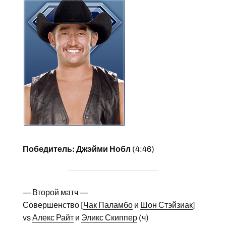
Победитель: Джэйми Нобл
(4:46)
— Второй матч —
Совершенство [
Чак Паламбо
и
Шон Стэйзиак
]
vs
Алекс Райт
и
Эликс Скиппер
(ч)