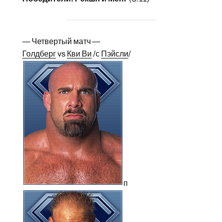
— Четвертый матч —
Голдберг
vs
Кви Ви
/с
Пэйсли
/
п