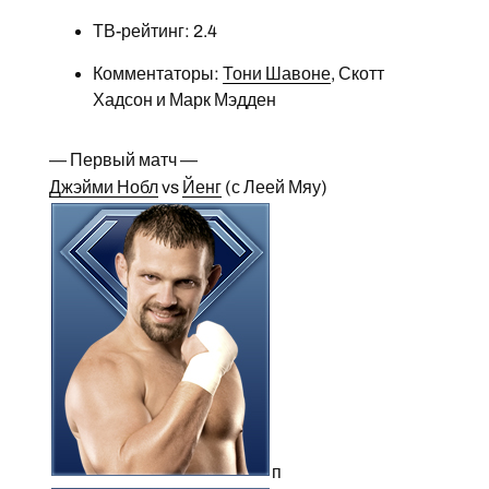
ТВ-рейтинг: 2.4
Комментаторы:
Тони Шавоне
, Скотт
Хадсон и Марк Мэдден
— Первый матч —
Джэйми Нобл
vs
Йенг
(с Леей Мяу)
п