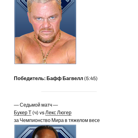
Победитель: Бафф Багвелл
(5:45)
— Седьмой матч —
Букер Т
(ч) vs
Лекс Люгер
за Чемпионство Мира в тяжелом весе