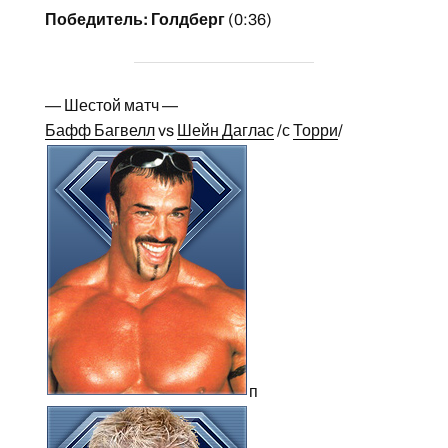
Победитель: Голдберг
(0:36)
— Шестой матч —
Бафф Багвелл
vs
Шейн Даглас
/с
Торри
/
п