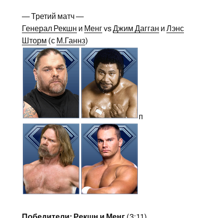
— Третий матч —
Генерал Рекшн
и
Менг
vs
Джим Дагган
и
Лэнс
Шторм
(с
М.Ганнз
)
п
Победители: Рекшн и Менг
(3:11)