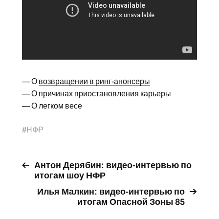
— О
возвращении в ринг-анонсеры
— О причинах
приостановления карьеры
— О легком весе
#
НФР
Антон Дерябин: видео-интервью по
итогам шоу НФР
Илья Малкин: видео-интервью по
итогам Опасной Зоны 85