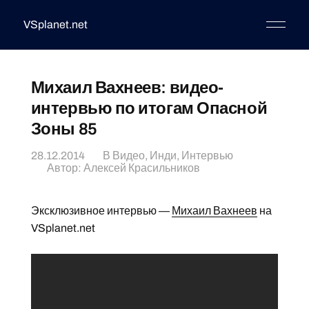
VSplanet.net
Михаил Вахнеев: видео-
интервью по итогам Опасной
Зоны 85
28.12.2014
В
Видео
,
Инди
,
Интервью
Автор:
Алексей Красильников
Эксклюзивное интервью —
Михаил Вахнеев
на
VSplanet.net