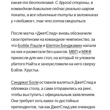
какая-то бестолковая. С другой стороны, в
командном дивизионе сейчас реально шаром
покати, а все одиночные титулы в заложниках
у «любимок», так что готов смириться.
После матча «ДжетСпид» вновь обозначили
свои претензии на командное чемпионство, за
что
Бобби Лэшли
и
Шелтон Бенджамин
напали
на них и размотали без шансов.
МВП
и
МЖФ
принесли для них стол, на который те уложили
убитого Найта и зачоукслэмили на него сверху
Бэйли. Хрустьк.
Синдикат Боли
оставили валяться ДжетСпид в
обломках стола, а сами отправились на ринг,
чтобы выступить с официальным заявлением.
Они требуют хоть каких-то достойных
претендентов, так как ДжетСпид уже очевидно