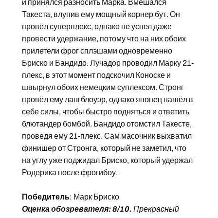
и принялся разносить Марка. Вмешался
Такеста, влупив ему мощный корнер бут. Он
провёл суперплекс, однако не успел даже
провести удержание, потому что на них обоих
прилетели фрог сплэшами одновременно
Бриско и Бандидо. Лучадор проводил Марку 21-
плекс, в этот момент подскочил Коноске и
швырнул обоих немецким суплексом. Стронг
провёл ему лангблоуэр, однако японец нашёл в
себе силы, чтобы быстро подняться и ответить
блютандер бомбой. Бандидо отомстил Такесте,
проведя ему 21-плекс. Сам масочник выхватил
финишер от Стронга, который не заметил, что
на углу уже поджидал Бриско, который удержал
Родерика после фрогибоу.
Победитель
: Марк Бриско
Оценка обозревателя: 8/10.
Прекрасный