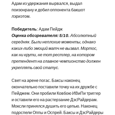
Адам из удержания вырвался, выдал
поизонрану и добил оппонента бакшот
лэриэтом.
Победитель
: Адам Пейдж
Оценка обозревателя: 5/10.
Абсолютный
середняк. Были неплохие моменты, однако
каких-либо эмоций матч не вызвал. Мортос,
как ни крути, не тот рестлер, на котором
претендент на главное чемпионство должен
укреплять свой статус.
Свет на арене погас. Баксы наконец
окончательно поставили точку на их дружбе с
Пейджем. Они пробили Ковбою ИВиПи триггер
и оставили его на растерзание ДэсРайдерам.
Моксли принялся душить его цепью. Наконец
подоспели Оппы и Оспрей. Баксы и ДэсРайдеры