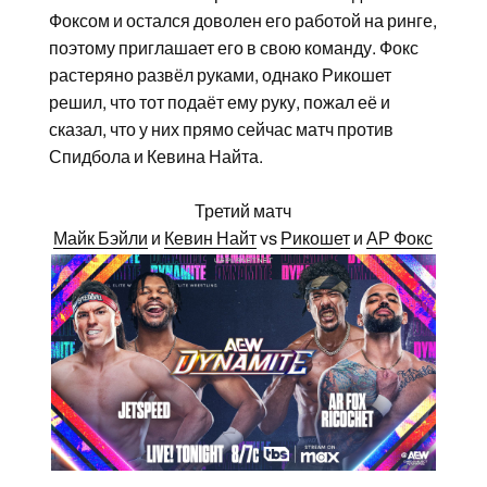
Фоксом и остался доволен его работой на ринге,
поэтому приглашает его в свою команду. Фокс
растеряно развёл руками, однако Рикошет
решил, что тот подаёт ему руку, пожал её и
сказал, что у них прямо сейчас матч против
Спидбола и Кевина Найта.
Третий матч
Майк Бэйли
и
Кевин Найт
vs
Рикошет
и
АР Фокс