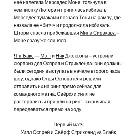
неё налетела
Мерседес Моне
, толкнула в
чемпионку Лютера и принялась избивать.
Мерседес тумаками погнала Тони на рампу, где
назвала её «битч» и продолжила избивать.
Шторм спасла прибежавшая
Мина Сиракава
–
Моне сразу же слиняла.
Янг Бакс
—
Мэтт
и
Ник
Джексоны – устроили
сюрприз для Оспрея и Стрикленда: они должны
были сегодня выступать в начале второго часа
шоу, однако Отцы Основатели решили
отправить их на ринг прямо сейчас для
командного матча. Свёрф и Уилл не
растерялись и пришли на ринг, заканчивая
переодеваться прямо на ходу.
Первый матч
Уилл Оспрей
и
Свёрф Стрикленд
vs
Блэйк