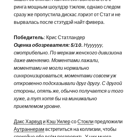
ринга мощным шоулдэр тэклом, однако следом
сразу же пропустила дискас лэриэт от Стат и не
вырвалась после стэтудэй найт фивера.
Победитель
: Крис Статландер
Оценка обозревателя: 5/10.
Нуууууу,
смотрибельно. По меркам женского дивизиона
даже вменяемо. Моментами лажали,
моментами не могли нормально
синхронизироваться, моментами совсем уж
откровенно подсказывали друг другу. С другой
стороны, опять же, обычно получается и того
хуже, а тут хотя бы на минимально
приемлемом уровне.
Дакс Харвуд
и
Кэш Уилер
со
Стокли
предложили
Аутраннерам
встретиться на коллизии, чтобы
спокойно обо всём поговорить. У них много