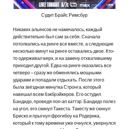
Судит Брайс Римсбур
Никаких альянсов не намечалось, каждый
действительно был сам за себя. Сначала
потолкались на ринге все вместе, а следующие
несколько минут на ринге оставались двое. Кто-
то одерживал верх, и на замену отхватившему
приходил другой. Едва на ринге оказались все
четверо – сразу же обменялись мощными
ударами и попадали отдыхать. После этого
была звёздная минутка Стронга, который
навешал всем бэкбрэйкеров. Его остудил
Бандидо, проведя поп-ап каттэр. Бандидо полез
на угол, его скинул Такеста. Такесту же скинул
Бриско и прыгнул фрогибоу на Родерика,
который к тому времени уже очнулся, увернулся