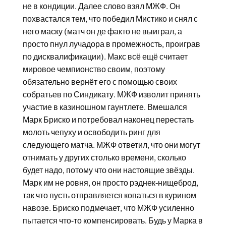
не в кондиции. Далее слово взял МЖФ. Он
похвастался тем, что победил Мистико и снял с
него маску (матч он де факто не выиграл, а
просто пнул лучадора в промежность, проиграв
по дисквалификации). Макс всё ещё считает
мировое чемпионство своим, поэтому
обязательно вернёт его с помощью своих
собратьев по Синдикату. МЖФ изволит принять
участие в казиношном гаунтлете. Вмешался
Марк Бриско и потребовал наконец перестать
молоть чепуху и освободить ринг для
следующего матча. МЖФ ответил, что они могут
отнимать у других столько времени, сколько
будет надо, потому что они настоящие звёзды.
Марк им не ровня, он просто рэднек-нищеброд,
так что пусть отправляется копаться в курином
навозе. Бриско подмечает, что МЖФ усиленно
пытается что-то компенсировать. Будь у Марка в