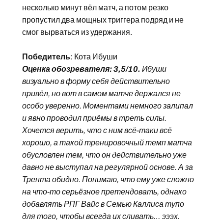
несколько минут вёл матч, а потом резко
пропустил два мощных триггера подряд и не
смог вырваться из удержания.
Победитель
: Кота Ибуши
Оценка обозревателя: 3,5/10.
Ибуши
визуально в форму себя действительно
привёл, но вот в самом матче держался не
особо уверенно. Моментами немного залипал
и явно проводил приёмы в треть силы.
Хочется верить, что с ним всё-таки всё
хорошо, а такой тренировочный темп матча
обусловлен тем, что он действительно уже
давно не выступал на регулярной основе. А за
Трента обидно. Понимаю, что ему уже сложно
на что-то серьёзное претендовать, однако
добавлять РПГ Вайс в Семью Каллиса тупо
для того, чтобы всегда их сливать… эээх.