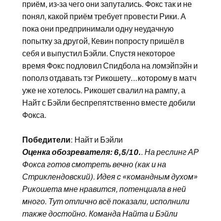
приём, из-за чего они запутались. Фокс так и не
понял, какой приём требует провести Рики. А
пока они предпринимали одну неудачную
попытку за другой, Кевин попросту пришёл в
себя и выпустил Бэйли. Спустя некоторое
время Фокс подловил Спидбола на ломэйпэйн и
пополз отдавать тэг Рикошету…которому в матч
уже не хотелось. Рикошет свалил на рампу, а
Найт с Бэйли беспрепятственно вместе добили
Фокса.
Победители
: Найт и Бэйли
Оценка обозревателя: 6,5/10.
. На реслинг АР
Фокса готов смотреть вечно (как и на
Стриклендовский). Идея с «командным духом»
Рикошета мне нравится, потенциала в ней
много. Тут отлично всё показали, исполнили
также достойно. Команда Найта и Бэйли