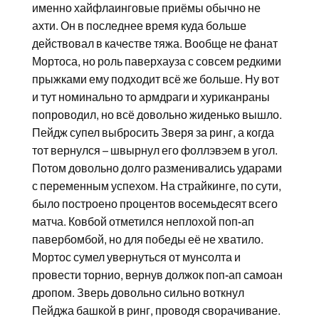
именно хайфлаинговые приёмы обычно не
ахти. Он в последнее время куда больше
действовал в качестве тяжа. Вообще не фанат
Мортоса, но роль паверхауза с совсем редкими
прыжками ему подходит всё же больше. Ну вот
и тут номинально то армдраги и хуриканраны
попроводил, но всё довольно жиденько вышло.
Пейдж супел выбросить Зверя за ринг, а когда
тот вернулся – швырнул его фоллэвэем в угол.
Потом довольно долго разменивались ударами
с переменным успехом. На страйкинге, по сути,
было построено процентов восемьдесят всего
матча. Ковбой отметился неплохой поп-ап
павербомбой, но для победы её не хватило.
Мортос сумел увернуться от мунсолта и
провести торнио, вернув должок поп-ап самоан
дропом. Зверь довольно сильно воткнул
Пейджа башкой в ринг, проводя сворачивание.