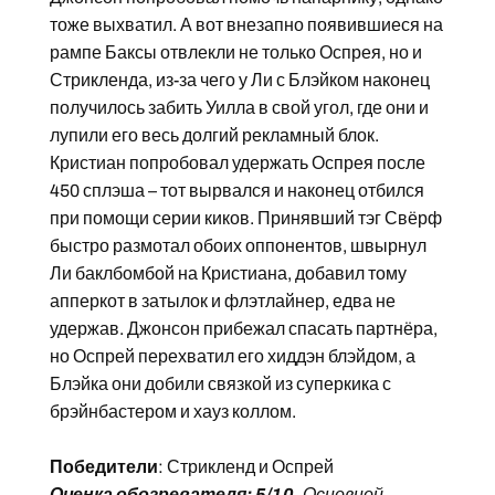
тоже выхватил. А вот внезапно появившиеся на
рампе Баксы отвлекли не только Оспрея, но и
Стрикленда, из-за чего у Ли с Блэйком наконец
получилось забить Уилла в свой угол, где они и
лупили его весь долгий рекламный блок.
Кристиан попробовал удержать Оспрея после
450 сплэша – тот вырвался и наконец отбился
при помощи серии киков. Принявший тэг Свёрф
быстро размотал обоих оппонентов, швырнул
Ли баклбомбой на Кристиана, добавил тому
апперкот в затылок и флэтлайнер, едва не
удержав. Джонсон прибежал спасать партнёра,
но Оспрей перехватил его хиддэн блэйдом, а
Блэйка они добили связкой из суперкика с
брэйнбастером и хауз коллом.
Победители
: Стрикленд и Оспрей
Оценка обозревателя: 5/10.
Основной