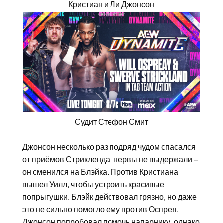
Кристиан
и Ли Джонсон
Судит Стефон Смит
Джонсон несколько раз подряд чудом спасался
от приёмов Стрикленда, нервы не выдержали –
он сменился на Блэйка. Против Кристиана
вышел Уилл, чтобы устроить красивые
попрыгушки. Блэйк действовал грязно, но даже
это не сильно помогло ему против Оспрея.
Джонсон попробовал помочь напарнику, однако