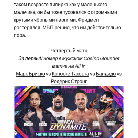
таком возрасте пипирка как у маленького
мальчика, он бы тоже тусовался с огромными
крутыми чёрными парнями. Фридмен
растерялся. МВП решил, что им действительно
пора.
Четвёртый матч
За первый номер в мужском Casino Gauntlet
матче на All In
Марк Бриско
vs
Коноске Такеста
vs
Бандидо
vs
Родерик Стронг