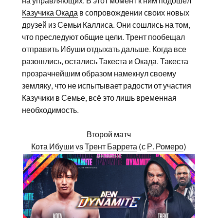
на управляющих. В этот момент к ним подошёл
Казучика Окада
в сопровождении своих новых
друзей из Семьи Каллиса. Они сошлись на том,
что преследуют общие цели. Трент пообещал
отправить Ибуши отдыхать дальше. Когда все
разошлись, остались Такеста и Окада. Такеста
прозрачнейшим образом намекнул своему
земляку, что не испытывает радости от участия
Казучики в Семье, всё это лишь временная
необходимость.
Второй матч
Кота Ибуши
vs
Трент Баррета
(с
Р. Ромеро
)