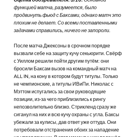
функцией матча, разумеется, было
продвинуть фьюд с Баксами, однако матч это
плохим не делает. Со всеми поставленными
задачами справились, ничего не запороли.
После матча Джексоны в срочном порядке
вызвали себе на защиту кучу секьюрити. Свёрф
с Уиллом решили пойти другим путём: они
бросили Баксам вызов на командный матч на
ALL IN, на кону в котором будут титулы. Только
не чемпионские, а титулы ИВиПи. Николас с
Мэттом испугались за свои руководящие
позиции, из-за чего приблизились к рингу
непозволительно близко. Стрикленд сразу же
сиганул на них и всю кучу охраны с угла. Баксы
убежали за кулисы, дав ответ уже оттуда. Они
потребовали отстранения обоих за нападение