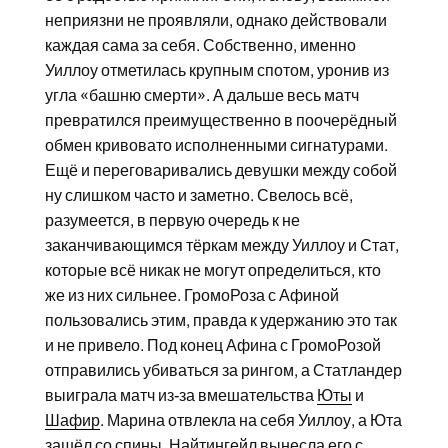
неприязни не проявляли, однако действовали
каждая сама за себя. Собственно, именно
Уиллоу отметилась крупным спотом, уронив из
угла «башню смерти». А дальше весь матч
превратился преимущественно в поочерёдный
обмен кривовато исполненными сигнатурами.
Ещё и переговаривались девушки между собой
ну слишком часто и заметно. Свелось всё,
разумеется, в первую очередь к не
заканчивающимся тёркам между Уиллоу и Стат,
которые всё никак не могут определиться, кто
же из них сильнее. ГромоРоза с Афиной
пользовались этим, правда к удержанию это так
и не привело. Под конец Афина с ГромоРозой
отправились убиваться за рингом, а Статландер
выиграла матч из-за вмешательства
Юты
и
Шафир
. Марина отвлекла на себя Уиллоу, а Юта
зашёл со спины. Найтингейл вынесла его с