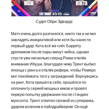
Судит Обри Эдвардс
Матч очень долго разгонялся, никто так и не мог
завладеть инициативой или хотя бы нанести
первый удар. Кота всё же снёс Баррету
дропкиком после пары минут чейна, однако
спустя уже несколько секунд Рокки отвлёк
внимание Ибуши, благодаря чему Трент выбил
японца с ринга и отвлёк рефери, чтобы Ромеро
мог поизбивать того у заграждений. Вернувшись
на ринг, Кота пришёл в себя, прошёлся по
оппоненту серией мощных киков и провёл
первую попытку удержания после стэндинг
мунсолта. Трент ответил связкой из суперкика,
ударом коленом и пайлдрайвером. Он ещё