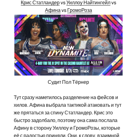
Крис Статландер
vs
Уиллоу Найтингейл
vs
Афина
vs
ГромоРоза
Судит Пол Тёрнер
Тут сразу наметилось разделение на фейсов и
хилов. Афина выбрала тактикой атаковать и тут
же прятаться за спину Статландер. Крис это
быстро задолбало, поэтому она сама послала
Афину в сторону Уиллоу и ГромоРозы, которые
её с радостью приняли. Они, к слову, взаимной