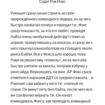
Судит Рик Нокс
Рикошет сразу начал строить из себя
прирождённого командного лидера, из-за чего
быстро нахватал оплеух и передал тэг. Фокс
сразу показал то, за что его любят, проведя
Найту очень необычный дабл фут стомп на
апроне, прокрутившись на канатах, и сразу же с
него прыгнул кэннонболлом на стоящего около
ринга Бэйли. Всё у Фокса шло хорошо, пока
Рики не решил ему «помочь», из-за чего оба
быстро улетели за канаты, получив взбучку у
рингсайда. Вернувшись на ринг, АР Фокс сразу
отметился хорошим ДДТ со среднего каната… и
Рикошет сам забрал у него тэг, хлопнув по
спине. Он минут пять бил Найта, после чего всё
же соизволил вернуть тэг. Он начал
командовать Фоксу, как проводить командный