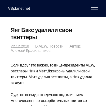
VSplanet.net
Янг Бакс удалили свои
твиттеры
22.12.2019
В
AEW
,
Новости
Автор:
Алексей Красильников
Если вдруг это важно, то вице-президенты AEW,
рестлеры
Ник
и
Мэтт
Джексоны
удалили свои
твиттеры. Мэтт удалил все твиты, а Ник удалил
аккаунт.
Судя по всему, это сделано под влиянием
многочисленных оскорбительных твитов со