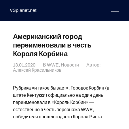
VSplanet.net
Американский город
переименовали в честь
Короля Корбина
13.01.2020
В
WWE
,
Новости
Автор:
Алексей Красильников
Рубрика «и такое бывает». Городок Корбин (в
штате Кентукки) официально на один день
переименовали в «
Король Корбин
» —
естественно в честь персонажа WWE,
победителя прошлогоднего Короля Ринга.