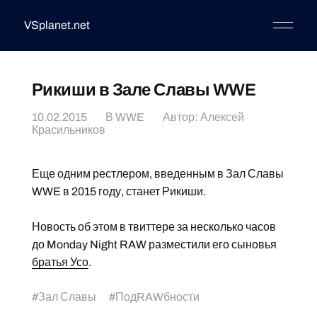
VSplanet.net
Рикиши в Зале Славы WWE
10.02.2015
В
WWE
Автор:
Алексей
Красильников
Еще одним рестлером, введенным в Зал Славы
WWE в 2015 году, станет Рикиши.
Новость об этом в твиттере за несколько часов
до Monday Night RAW разместили его сыновья
братья Усо
.
#
Зал Славы
#
ПодRAWбности