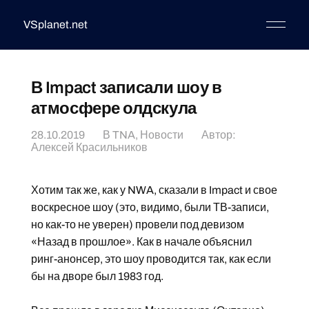
VSplanet.net
В Impact записали шоу в
атмосфере олдскула
28.10.2019
В
TNA
,
Новости
Автор:
Алексей Красильников
Хотим так же, как у NWA, сказали в Impact и свое
воскресное шоу (это, видимо, были ТВ-записи,
но как-то не уверен) провели под девизом
«Назад в прошлое». Как в начале объяснил
ринг-анонсер, это шоу проводится так, как если
бы на дворе был 1983 год.