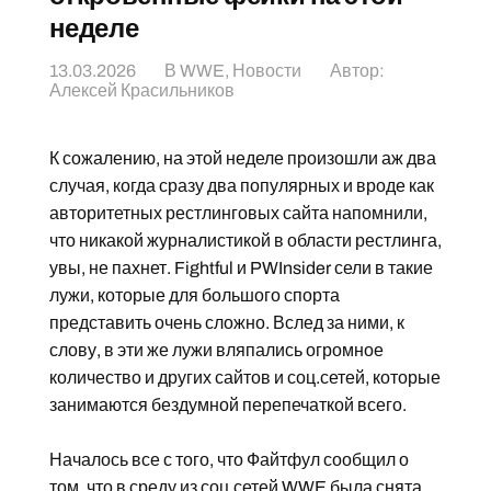
неделе
13.03.2026
В
WWE
,
Новости
Автор:
Алексей Красильников
К сожалению, на этой неделе произошли аж два
случая, когда сразу два популярных и вроде как
авторитетных рестлинговых сайта напомнили,
что никакой журналистикой в области рестлинга,
увы, не пахнет. Fightful и PWInsider сели в такие
лужи, которые для большого спорта
представить очень сложно. Вслед за ними, к
слову, в эти же лужи вляпались огромное
количество и других сайтов и соц.сетей, которые
занимаются бездумной перепечаткой всего.
Началось все с того, что Файтфул сообщил о
том, что в среду из соц.сетей WWE была снята