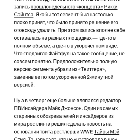
запись
прошлонедельного «концерта»
Рикки
Сэйнтса
. Якобы тот сегмент был настолько
плохо принят, что было принято решение его
отовсюду удалить. При этом запись вполне себе
оставалась на разных площадках — где-то в
полном объеме, а где-то в укороченном виде.
Что сподвигло Файтфул на такое сообщение, не
совсем понятно. Предположительно полную
версию сегмента убрали из «Твиттера»,
заменив ее потом укороченной 2-минутной
версией.
Ну а в четверг еще больше вляпался редактор
ПВИнсайдера Майк Джонсон. Один из самых
старинных обозревателей и инсайдеров из
мира рестлинга решил сделать новость на
основании твита рестлерши WWE
Тайры Мэй
Стил
. Та написала, что не участвовала в шоу