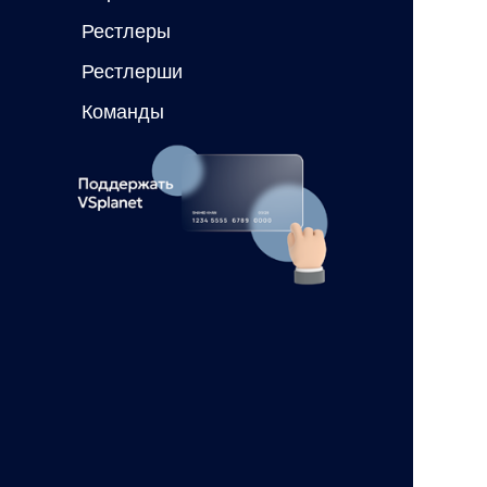
Рестлеры
Рестлерши
Команды