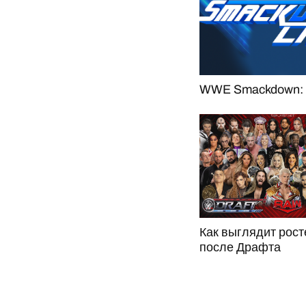
WWE Smackdown: 2
Как выглядит рос
после Драфта