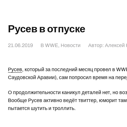
Русев в отпуске
21.06.2019
В
WWE
,
Новости
Автор:
Алексей 
Русев
, который за последний месяц провел в WWE
Саудовской Аравии), сам попросил время на перед
О продолжительности каникул деталей нет, но во
Вообще Русев активно ведёт твиттер, юморит там,
пытается шутить и троллить.