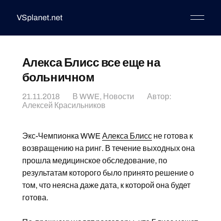
VSplanet.net
Алекса Блисс все еще на
больничном
21.11.2018
В
WWE
,
Новости
Автор:
Алексей Красильников
Экс-Чемпионка WWE
Алекса Блисс
не готова к
возвращению на ринг. В течение выходных она
прошла медицинское обследование, по
результатам которого было принято решение о
том, что неясна даже дата, к которой она будет
готова.