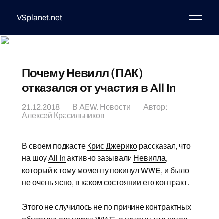
VSplanet.net
Почему Невилл (ПАК)
отказался от участия в All In
21.12.2018
В
AEW
,
Новости
Автор:
Алексей Красильников
В своем подкасте
Крис Джерико
рассказал, что
на шоу
All In
активно зазывали
Невилла
,
который к тому моменту покинул WWE, и было
не очень ясно, в каком состоянии его контракт.
Этого не случилось не по причине контрактных