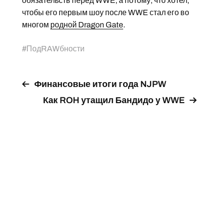
обязательств перед WWE, а потому, что хотел,
чтобы его первым шоу после WWE стал его во
многом
родной Dragon Gate
.
#
ПодRAWбности
Финансовые итоги года NJPW
Как ROH утащил Бандидо у WWE