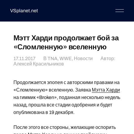
VSplanet.net
Мэтт Харди продолжает бой за
«Сломленную» вселенную
17.11.2017
В
TNA
,
WWE
,
Новости
Автор:
Алексей Красильников
Продолжается эпопея с авторскими правами на
«Сломленную» вселенную. Заявка
Мэтта Харди
на гиммик «Broken», поданная несколько недель
назад, прошла все стадии одобрения и будет
опубликована в 19 декабря.
После этого все стороны, желающие оспорить