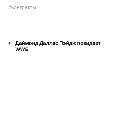
#
Контракты
Даймонд Даллас Пэйдж покидает
WWE