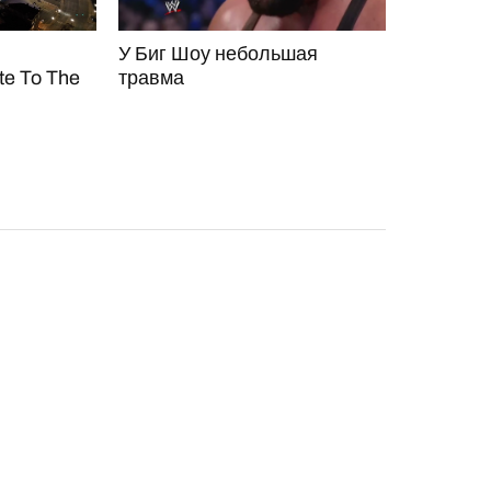
У Биг Шоу небольшая
te To The
травма