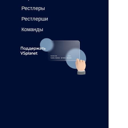
Рестлеры
Рестлерши
Команды