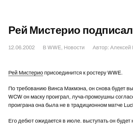
Рей Мистерио подписал
12.06.2002
В
WWE
,
Новости
Автор:
Алексей 
Рей Мистерио
присоединится к ростеру WWE.
По требованию Винса Макмэна, он снова будет выс
WCW он маску проиграл, луча-промоушны соглас
проиграна она была не в традиционном матче Lucha
Его дебют ожидается в июле. выступать он будет