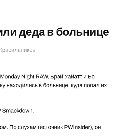
или деда в больнице
Красильников
е
Monday Night RAW
,
Брэй Уайатт
и
Бо
у находились в больнице, куда попал их
у Smackdown.
м. По слухам (источник PWInsider), он