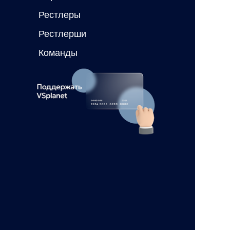
Рестлеры
Рестлерши
Команды