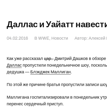
Даллас и Уайатт навест
04.02.2016
В
WWE
,
Новости
Автор:
Алексей 
Как уже рассказал
цар..
Дмитрий Дашков в обзор
Даллас
пропустили понедельничное шоу, поскольк
дедушка —
Блэкджек Маллиган
.
По этой же причине братья пропустили записи шо
Маллигана госпитализировали в понедельник утро
перенес сердечный приступ.