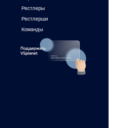
Рестлеры
Рестлерши
Команды