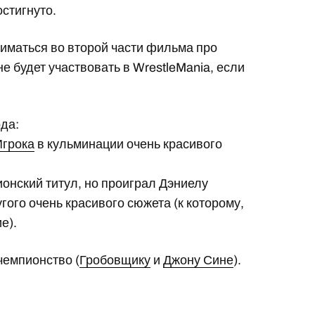
стигнуто.
иматься во второй части фильма про
не будет участвовать в WrestleMania, если
ода:
Игрока
в кульминации очень красивого
онский титул, но проиграл Дэниелу
ого очень красивого сюжета (к которому,
е).
чемпионство (
Гробовщику
и
Джону Сине
).