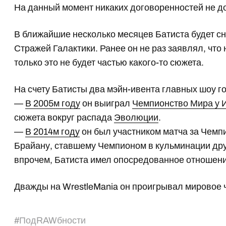
На данный момент никаких договоренностей не до
В ближайшие несколько месяцев Батиста будет сн
Стражей Галактики. Ранее он не раз заявлял, что 
только это не будет частью какого-то сюжета.
На счету Батисты два мэйн-ивента главных шоу г
—
В 2005м году
он выиграл
Чемпионство Мира у 
сюжета вокруг распада
Эволюции
.
—
В 2014м году
он был участником матча за Чемпи
Брайану, ставшему Чемпионом в кульминации друг
впрочем, Батиста имел опосредованное отношени
Дважды на WrestleMania он проигрывал мировое 
#
ПодRAWбности