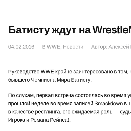
Батисту ждут на Wrestle
04.02.2016
В
WWE
,
Новости
Автор:
Алексей 
Руководство WWE крайне заинтересовано в том, 
бывшего Чемпиона Мира
Батисту
.
По слухам, первая встреча состоялась во время у
прошлой неделе во время записей Smackdown в Та
в качестве рестлинга, его ожидаемая роль — суд
Игрока и Романа Рейнса).