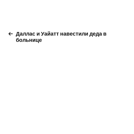
Даллас и Уайатт навестили деда в
больнице