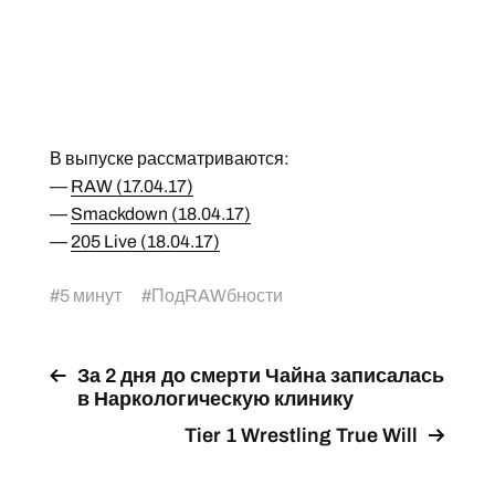
В выпуске рассматриваются:
—
RAW (17.04.17)
—
Smackdown (18.04.17)
—
205 Live (18.04.17)
#
5 минут
#
ПодRAWбности
За 2 дня до смерти Чайна записалась
в Наркологическую клинику
Tier 1 Wrestling True Will