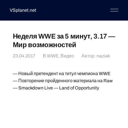
VSplanet.net
Неделя WWE за 5 минут, 3.17 —
Мир возможностей
23.04.2017
В
WWE
,
Видео
Автор:
naziak
— Новый претендент на титул чемпиона WWE
— Повторение пройденного материала на Raw
— Smackdown Live — Land of Opportunity