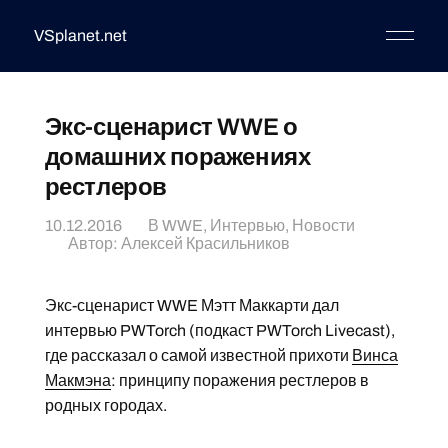
VSplanet.net
Экс-сценарист WWE о
домашних поражениях
рестлеров
10.12.2016
В
WWE
,
Интервью
,
Новости
Автор:
Алексей Красильников
Экс-сценарист WWE Мэтт Маккарти дал
интервью PWTorch (подкаст PWTorch Livecast),
где рассказал о самой известной прихоти
Винса
Макмэна
: принципу поражения рестлеров в
родных городах.