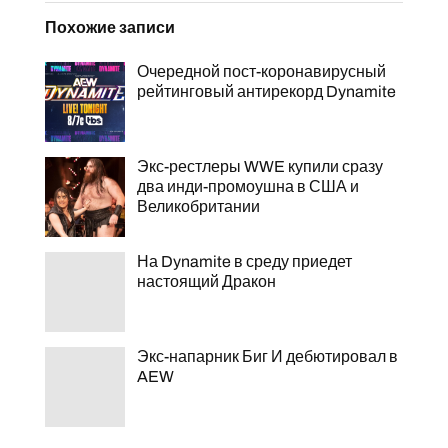
Похожие записи
Очередной пост-коронавирусный
рейтинговый антирекорд Dynamite
Экс-рестлеры WWE купили сразу
два инди-промоушна в США и
Великобритании
На Dynamite в среду приедет
настоящий Дракон
Экс-напарник Биг И дебютировал в
AEW