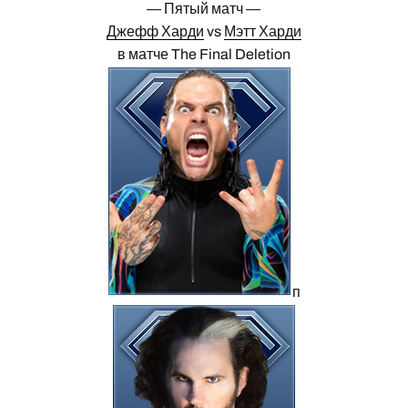
— Пятый матч —
Джефф Харди
vs
Мэтт Харди
в матче The Final Deletion
п