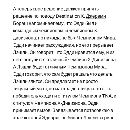
А теперь свое решение должен принять
решение по поводу Destination X.
Джереми
Бораш
напоминает ему, что Эдди был и
командным чемпионом, и чемпионом Х-
дивизиона, но никогда не был Чемпионом Мира.
Эдди начинает рассуждения, но его прерывает
Лэшли
. Он говорит, что Эдди нравится ему, и из
него получится отличный чемпион Х-Дивизиона.
А Лэшли будет отличным Чемпмоном Мира.
Эдди говорит, что сам будет решать что делать.
Лэшли злится. Он предлагает не просто
титульный матч, но матч за два титула, то есть
победитель уходит и с титулом Чемпиона TNA, и
с титулом Чемпиона Х-Дивизиона. Эдди
принимает вызов. Завязывается потасовкаю в
холе которой Эдвардс выбивает Лэшли за ринг.