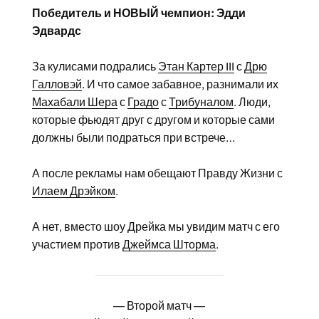
Победитель и НОВЫЙ чемпион: Эдди
Эдвардс
За кулисами подрались
Этан Картер III
с
Дрю
Галловэй
. И что самое забавное, разнимали их
Махабали Шера
с
Градо
с
Трибуналом
. Люди,
которые фьюдят друг с другом и которые сами
должны были подраться при встрече…
А после рекламы нам обещают Правду Жизни с
Илаем Дрэйком
.
А нет, вместо шоу Дрейка мы увидим матч с его
участием против
Джеймса Шторма
.
— Второй матч —