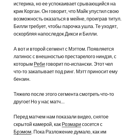
истерика, но ее успокаивает срывающийся на
крик Корган. Он говорит, что Майк упустил свою
возможность оказаться в мейне, проиграв титул.
Билли требует, чтобы парочка ушла. Те уходят,
оскорбляя напоследок Дикси и Билли.
А вот и второй сегмент с Мэттом. Появляется
латинос с внешностью престарелого ниндзя, с
которым
Реби
говорит по-испански. Этот чел
что-то закапывает под ринг. Мэтт приносит ему
бензин.
Тяжело после этого сегмента смотреть что-то
другое! Но у нас матч…
Перед матчем нам показали видео, снятое
скрытой камерой, как
Розмари
сосется с
Брэмом
. Пока Разложение думало, как им