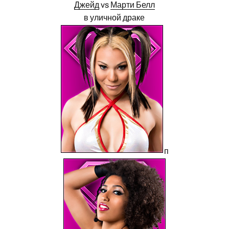
Джейд
vs
Марти Белл
в уличной драке
п