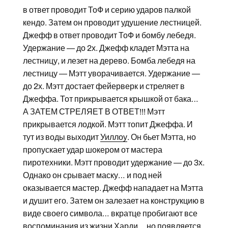
в ответ проводит ТоФ и серию ударов палкой
кендо. Затем он проводит удушение лестницей.
Джефф в ответ проводит ТоФ и бомбу лебедя.
Удержание — до 2х. Джефф кладет Мэтта на
лестницу, и лезет на дерево. Бомба лебедя на
лестницу — Мэтт уворачивается. Удержание —
до 2х. Мэтт достает фейерверк и стреляет в
Джеффа. Тот прикрывается крышкой от бака…
А ЗАТЕМ СТРЕЛЯЕТ В ОТВЕТ!!! Мэтт
прикрывается лодкой. Мэтт топит Джеффа. И
тут из воды выходит
Уиллоу
. Он бьет Мэтта, но
пропускает удар шокером от мастера
пиротехники. Мэтт проводит удержание — до 3х.
Однако он срывает маску… и под ней
оказывается мастер. Джефф нападает на Мэтта
и душит его. Затем он залезает на конструкцию в
виде своего символа… вкратце пробигают все
воспоминания из жизни Харди… но появляется