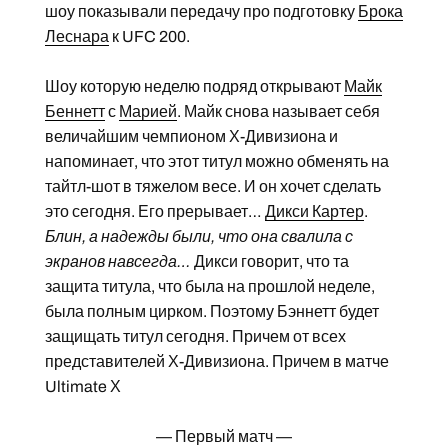
шоу показывали передачу про подготовку
Брока
Леснара
к UFC 200.
Шоу которую неделю подряд открывают
Майк
Беннетт
с
Марией
. Майк снова называет себя
величайшим чемпионом Х-Дивизиона и
напоминает, что этот титул можно обменять на
тайтл-шот в тяжелом весе. И он хочет сделать
это сегодня. Его прерывает…
Дикси Картер
.
Блин, а надежды были, что она свалила с
экранов навсегда…
Дикси говорит, что та
защита титула, что была на прошлой неделе,
была полным цирком. Поэтому Бэннетт будет
защищать титул сегодня. Причем от всех
представителей Х-Дивизиона. Причем в матче
Ultimate Х
— Первый матч —