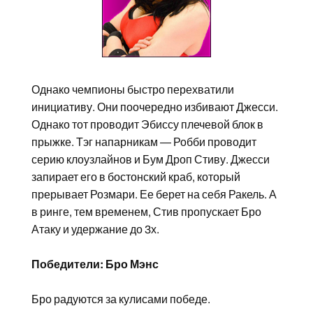
Однако чемпионы быстро перехватили
инициативу. Они поочередно избивают Джесси.
Однако тот проводит Эбиссу плечевой блок в
прыжке. Тэг напарникам — Робби проводит
серию клоузлайнов и Бум Дроп Стиву. Джесси
запирает его в бостонский краб, который
прерывает Розмари. Ее берет на себя Ракель. А
в ринге, тем временем, Стив пропускает Бро
Атаку и удержание до 3х.
Победители: Бро Мэнс
Бро радуются за кулисами победе.