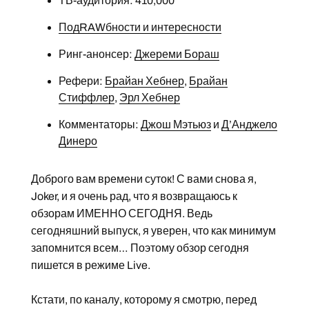
ТВ-аудитория: 410,000
ПодRAWбности и интересности
Ринг-анонсер:
Джереми Бораш
Рефери:
Брайан Хебнер
,
Брайан
Стиффлер
,
Эрл Хебнер
Комментаторы:
Джош Мэтьюз
и
Д’Анджело
Динеро
Доброго вам времени суток! С вами снова я,
Joker, и я очень рад, что я возвращаюсь к
обзорам ИМЕННО СЕГОДНЯ. Ведь
сегодняшний выпуск, я уверен, что как минимум
запомнится всем… Поэтому обзор сегодня
пишется в режиме Live.
Кстати, по каналу, которому я смотрю, перед