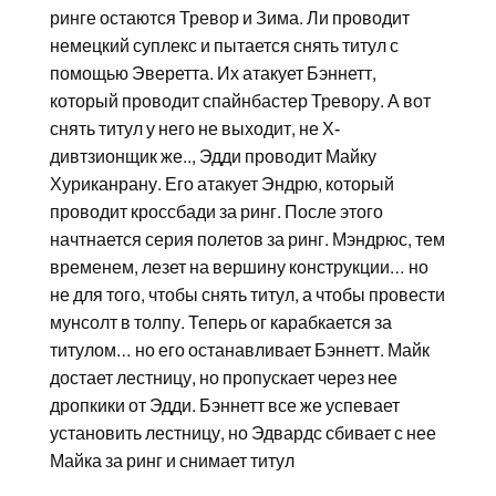
ринге остаются Тревор и Зима. Ли проводит
немецкий суплекс и пытается снять титул с
помощью Эверетта. Их атакует Бэннетт,
который проводит спайнбастер Тревору. А вот
снять титул у него не выходит, не Х-
дивтзионщик же.., Эдди проводит Майку
Хуриканрану. Его атакует Эндрю, который
проводит кроссбади за ринг. После этого
начтнается серия полетов за ринг. Мэндрюс, тем
временем, лезет на вершину конструкции… но
не для того, чтобы снять титул, а чтобы провести
мунсолт в толпу. Теперь ог карабкается за
титулом… но его останавливает Бэннетт. Майк
достает лестницу, но пропускает через нее
дропкики от Эдди. Бэннетт все же успевает
установить лестницу, но Эдвардс сбивает с нее
Майка за ринг и снимает титул