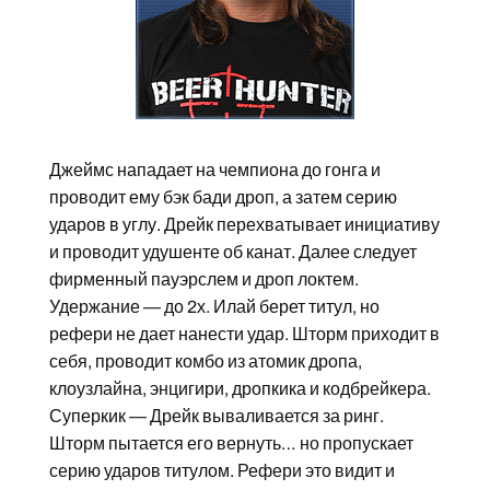
Джеймс нападает на чемпиона до гонга и
проводит ему бэк бади дроп, а затем серию
ударов в углу. Дрейк перехватывает инициативу
и проводит удушенте об канат. Далее следует
фирменный пауэрслем и дроп локтем.
Удержание — до 2х. Илай берет титул, но
рефери не дает нанести удар. Шторм приходит в
себя, проводит комбо из атомик дропа,
клоузлайна, энцигири, дропкика и кодбрейкера.
Суперкик — Дрейк вываливается за ринг.
Шторм пытается его вернуть… но пропускает
серию ударов титулом. Рефери это видит и