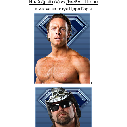
Илай Дрэйк
(ч) vs
Джеймс Шторм
в матче за титул Царя Горы
п