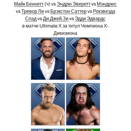
Майк Беннетт
(ч) vs
Эндрю Эверетт
vs
Мэндрюс
vs
Тревор Ли
vs
Брэкстон Саттер
vs
Рокзвезда
Спад
vs
Ди.Джей.Зи
vs
Эдди Эдвардс
в матче Ultimate Х за титул Чемпиона Х-
Дивизиона