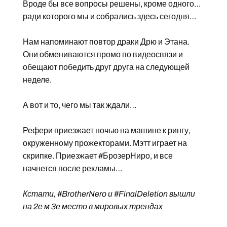
Вроде бы все вопросы решены, кроме одного…
ради которого мы и собрались здесь сегодня…
Нам напоминают повтор драки Дрю и Этана.
Они обмениваются промо по видеосвязи и
обещают победить друг друга на следующей
неделе.
А вот и то, чего мы так ждали…
Рефери приезжает ночью на машине к рингу,
окруженному прожекторами. Мэтт играет на
скрипке. Приезжает #БрозерНиро, и все
начнется после рекламы…
Кстати, #BrotherNero и #FinalDeletion вышли
на 2е м 3е место в мировых трендах