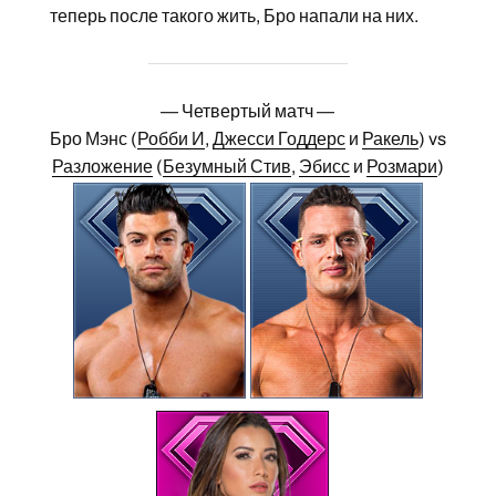
теперь после такого жить, Бро напали на них.
— Четвертый матч —
Бро Мэнс (
Робби И
,
Джесси Годдерс
и
Ракель
) vs
Разложение
(
Безумный Стив
,
Эбисс
и
Розмари
)