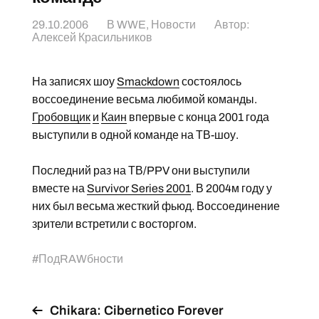
29.10.2006
В
WWE
,
Новости
Автор:
Алексей Красильников
На записях шоу
Smackdown
состоялось
воссоединение весьма любимой команды.
Гробовщик
и
Каин
впервые с конца 2001 года
выступили в одной команде на ТВ-шоу.
Последний раз на ТВ/PPV они выступили
вместе на
Survivor Series 2001
. В 2004м году у
них был весьма жесткий фьюд. Воссоединение
зрители встретили с восторгом.
#
ПодRAWбности
Chikara: Cibernetico Forever