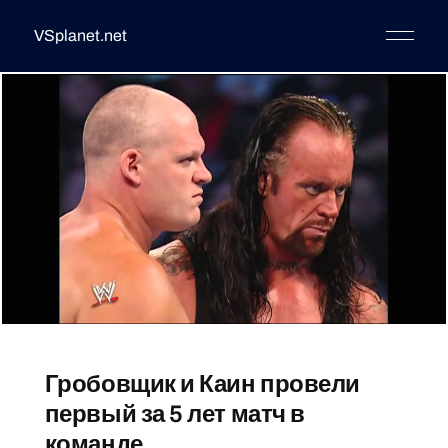
VSplanet.net
Гробовщик и Каин провели
первый за 5 лет матч в
команде