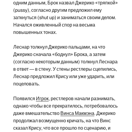
одним данным, Брок назвал Джерико «тряпкой»
(pussy), согласно другим предложил ему
заткнуться (shut up) и заниматься своим делом.
Начался оживленный спор на весьма
повышенных тонах.
Леснар толкнул Джерико пальцами, на что
Джерико сначала «боднул» Брока, а затем
(согласно некоторым данным) толкнул Леснара
в ответ — в стену. У стены рестлеры сцепились,
Леснар предложил Крису или уже ударить, или
поцеловать.
Появился
Игрок
, рестлеров начали разнимать,
однако чтобы все прекратилось, потребовалось
даже вмешательство
Винса Макмэна
. Джерико
продолжал возмущенно кричать, на что Винс
сказал Крису, что все прошло по сценарию, и