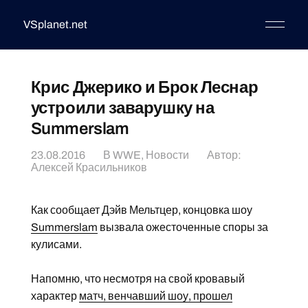
VSplanet.net
Крис Джерико и Брок Леснар
устроили заварушку на
Summerslam
23.08.2016
В
WWE
,
Новости
Автор:
Алексей Красильников
Как сообщает Дэйв Мельтцер, концовка шоу
Summerslam
вызвала ожесточенные споры за
кулисами.
Напомню, что несмотря на свой кровавый
характер
матч, венчавший шоу, прошел