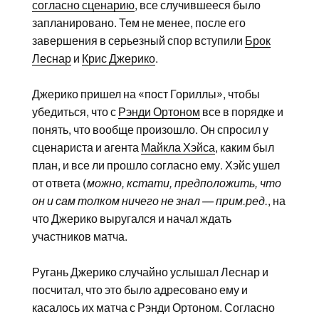
согласно сценарию
, все случившееся было
запланировано. Тем не менее, после его
завершения в серьезный спор вступили
Брок
Леснар
и
Крис Джерико
.
Джерико пришел на «пост Гориллы», чтобы
убедиться, что с
Рэнди Ортоном
все в порядке и
понять, что вообще произошло. Он спросил у
сценариста и агента
Майкла Хэйса
, каким был
план, и все ли прошло согласно ему. Хэйс ушел
от ответа (
можно, кстати, предположить, что
он и сам толком ничего не знал — прим.ред.
, на
что Джерико выругался и начал ждать
участников матча.
Ругань Джерико случайно услышал Леснар и
посчитал, что это было адресовано ему и
касалось их матча с Рэнди Ортоном. Согласно