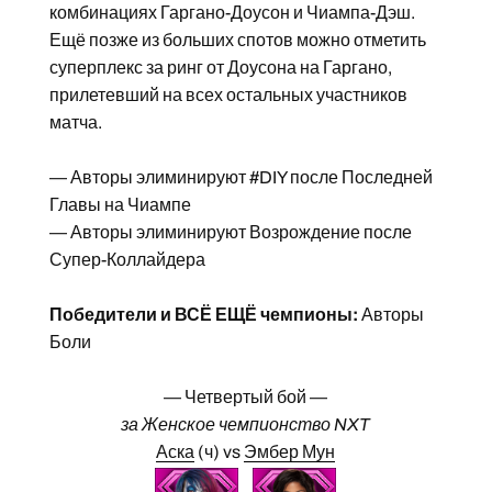
комбинациях Гаргано-Доусон и Чиампа-Дэш.
Ещё позже из больших спотов можно отметить
суперплекс за ринг от Доусона на Гаргано,
прилетевший на всех остальных участников
матча.
— Авторы элиминируют #DIY после Последней
Главы на Чиампе
— Авторы элиминируют Возрождение после
Супер-Коллайдера
Победители и ВСЁ ЕЩЁ чемпионы:
Авторы
Боли
— Четвертый бой —
за Женское чемпионство NXT
Аска
(ч) vs
Эмбер Мун