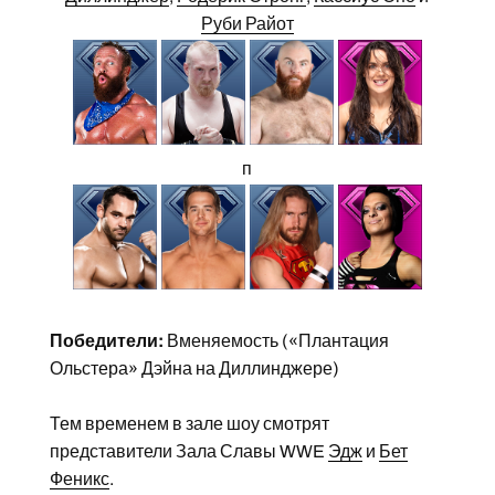
Руби Райот
п
Победители:
Вменяемость («Плантация
Ольстера» Дэйна на Диллинджере)
Тем временем в зале шоу смотрят
представители Зала Славы WWE
Эдж
и
Бет
Феникс
.