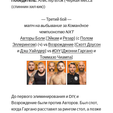
Победитель:
Алистер Блэк (Чёрная Месса
(спиннин хил кик))
— Третий бой —
матч на выбывание за Командное
чемпионство NXT
Авторы Боли
[
Эйкам
и
Резар
] (с
Полом
Эллерингом
) (ч) vs
Возрождение
[
Скотт Доусон
и
Дэш Уайлдер
] vs
#DIY
[
Джонни Гаргано
и
Томмазо Чиампа
]
До первого элиминирования и DIY, и
Возрождение были против Авторов. Был спот,
когда Гаргано расставил за рингом стол, а позже