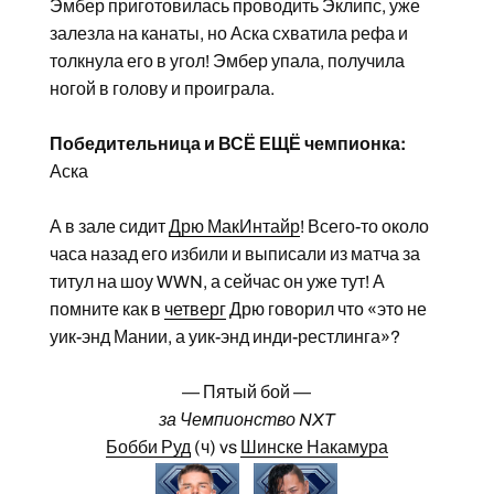
Эмбер приготовилась проводить Эклипс, уже
залезла на канаты, но Аска схватила рефа и
толкнула его в угол! Эмбер упала, получила
ногой в голову и проиграла.
Победительница и ВСЁ ЕЩЁ чемпионка:
Аска
А в зале сидит
Дрю МакИнтайр
! Всего-то около
часа назад его избили и выписали из матча за
титул на шоу WWN, а сейчас он уже тут! А
помните как в
четверг
Дрю говорил что «это не
уик-энд Мании, а уик-энд инди-рестлинга»?
— Пятый бой —
за Чемпионство NXT
Бобби Руд
(ч) vs
Шинске Накамура