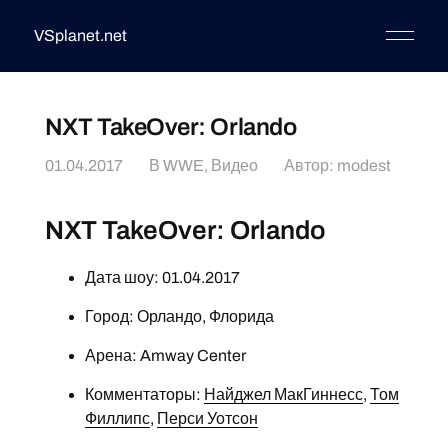
VSplanet.net
NXT TakeOver: Orlando
01.04.2017
В
WWE
,
Видео
Автор:
modest
NXT TakeOver: Orlando
Дата шоу: 01.04.2017
Город: Орландо, Флорида
Арена: Amway Center
Комментаторы:
Найджел МакГиннесс
,
Том
Филлипс
,
Перси Уотсон