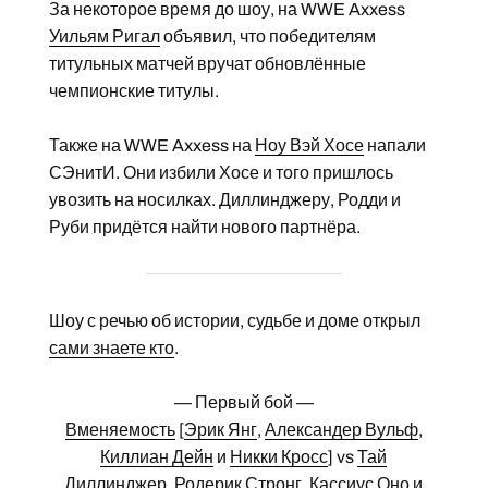
За некоторое время до шоу, на WWE Axxess
Уильям Ригал
объявил, что победителям
титульных матчей вручат обновлённые
чемпионские титулы.
Также на WWE Axxess на
Ноу Вэй Хосе
напали
СЭнитИ. Они избили Хосе и того пришлось
увозить на носилках. Диллинджеру, Родди и
Руби придётся найти нового партнёра.
Шоу с речью об истории, судьбе и доме открыл
сами знаете кто
.
— Первый бой —
Вменяемость
[
Эрик Янг
,
Александер Вульф
,
Киллиан Дейн
и
Никки Кросс
] vs
Тай
Диллинджер
,
Родерик Стронг
,
Кассиус Оно
и