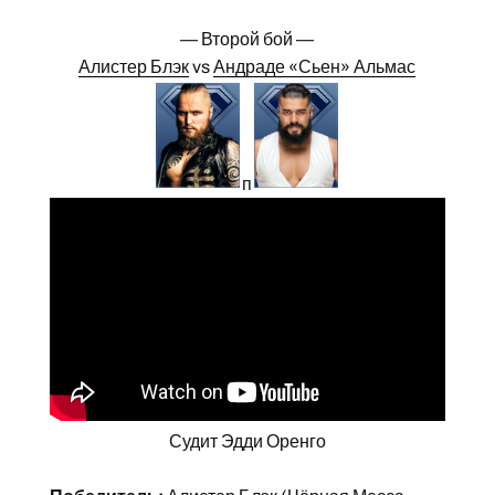
— Второй бой —
Алистер Блэк
vs
Андраде «Сьен» Альмас
п
Судит Эдди Оренго