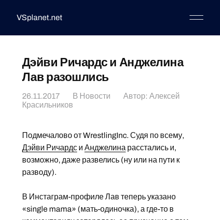
VSplanet.net
Дэйви Ричардс и Анджелина
Лав разошлись
26.11.2017
В
Новости
Автор:
Алексей
Красильников
Подмечалово от WrestlingInc. Судя по всему,
Дэйви Ричардс
и
Анджелина
расстались и,
возможно, даже развелись (ну или на пути к
разводу).
В Инстаграм-профиле Лав теперь указано
«single mama» (мать-одиночка), а где-то в