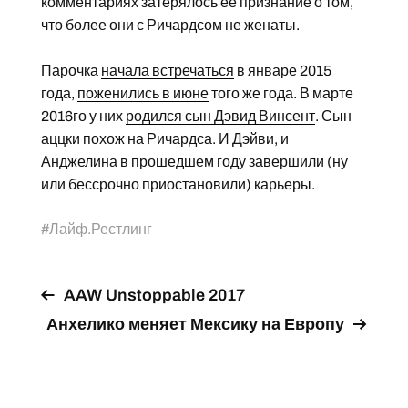
комментариях затерялось ее признание о том,
что более они с Ричардсом не женаты.
Парочка
начала встречаться
в январе 2015
года,
поженились в июне
того же года. В марте
2016го у них
родился сын Дэвид Винсент
. Сын
аццки похож на Ричардса. И Дэйви, и
Анджелина в прошедшем году завершили (ну
или бессрочно приостановили) карьеры.
#
Лайф.Рестлинг
AAW Unstoppable 2017
Анхелико меняет Мексику на Европу